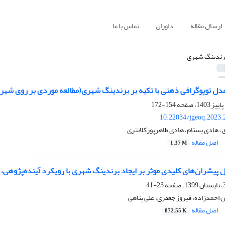
ارسال مقاله
داوران
تماس با ما
رندینگ شهری
مدل توپوگرافی ذهنی با تکیه بر برندینگ شهری(مطالعه موردی بر روی شهر
154-172
10.22034/jgeoq.2023.
، هادی بستام، هادی طاهرپورکلانتری
اصل مقاله
1.37 M
 پیشران‌های کلیدی موثر بر ایجاد برندینگ شهری با رویکرد آِینده‌پژوهی، 
23-41
احمدزاده، فیروز جعفری، علی پناهی
اصل مقاله
872.55 K