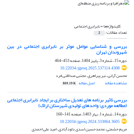
کلیدواژه‌ها =
نابرابری اجتماعی
تعداد مقالات:
2
بررسی و شناسایی عوامل موثر بر نابرابری اجتماعی در بین
شهروندان تهران
دوره 15، شماره 3، پاییز 1404، صفحه
453-464
10.22034/jgeoq.2025.537114.4308
محسن آرانی، نیر پیراهری، مجتبی صداقتی فرد
مشاهده مقاله
اصل مقاله
869.19 K
بررسی تاثیر برنامه های تعدیل ساختاری بر ایجاد نابرابری اجتماعی
(مطالعه موردی: واحدهای تولیدی شهرستان اراک)
دوره 14، شماره 1، بهار 1403، صفحه
141-160
10.22034/jgeoq.2024.333064.3605
مریم حشمتی، محمدحسین اسدی داودآبادی، امید علی احمدی