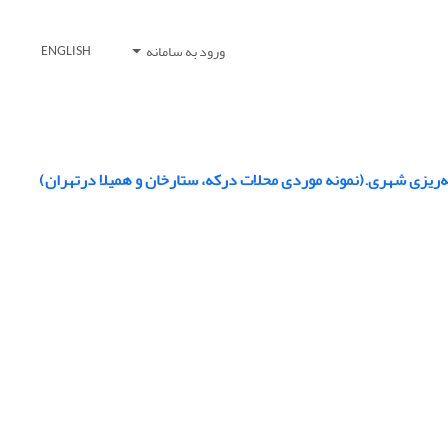
ورود به سامانه
ENGLISH
مه‌ریزی شهری.(نمونه موردی محلات درکه، ستارخان و همیلا درتهران)