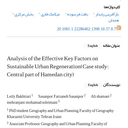
کلیدواژه‌ها
بازآفرینی پایدار "
بافت فرسوده "
میکمک فازی "
بخش مرکزی "
همدان
20.1001.1.22286462.1398.10.37.8.7
عنوان مقاله
English
Analysis of the Effective Key Factors on
Sustainable Urban Regeneration(Case study:
Central part of Hamedan city)
نویسندگان
English
1
2
2
Leily Bakhtiari
Sasanpor, Farzaneh Sasanpor
Ali shamaei
3
mehranjani, mohamad soleimani
1
PhD student, Geography and Urban Planning, Faculty of Geography,
Kharazmi University, Tehran, Irann
2
Associate Professor, Geography and Urban Planning, Faculty of