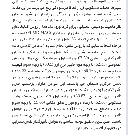
پتانسیل بالقوه بالایی بوده و علیرغم ویژگی های مثبت قسمت مرکزی
شهرها محلات مسکونی آن از لحاظ فرسودگی رنج می برند در این مقاله
سعی شده است عوامل مؤثر بر بازآفرینی پایدار در شهر همدان
شناسایی و تجزیه و تحلیل شوند. این تحقیق از نظر هدف کاربردی و از
نظر ماهیت توصیفی-تحلیلی ، برای گردآوری داده‌ها از روش کتابخانه‌ای
و پیمایشی و برای تجزیه و تحلیل از نرم افزار (FLMICMAC) استفاده
شده است. طبق نتایج تعداد 36 عامل بازآفرینی پایدار شناسایی و در
مرحله انتخاب نهایی که با روش دلفی انجام شد به 24 عامل کاهش داده
شدند. نتایج حاصله نشان داد که عامل تسهیلات بانکی با میزان
تأثیرگذاری غیرفازی (63.50) و رتبه اول سرمایه گذاری دولتی و بخش
خصوصی (62.33) با رتبه دوم تغییر نرخ ارز (59.5) با رتبه سوم کیفیت
مصالح ساختمانی (56.16) با رتبه چهارم میزان درآمد ماهیانه (55.33) با
رتبه پنجم مهم ترین عوامل تأثیرگذار در بازآفرینی شهری پایدار در
بخش مرکزی همدان می باشند. این عوامل دارای برچسب فازی
تأثیرگذاری قوی می باشند. همچنین عامل مشارکت ساکنین با میزان
تأثیرپذیری غیرفازی (63.83) و رتبه اول تأثیرپذیری قیمت واحد
مسکونی (62.66) با رتبه دوم میزان تعلق مکانی (59.66) با رتبه سوم
کیفیت مصالح ساختمانی (58.66) با رتبه چهارم مهم ترین عوامل
تأثیرپذیر در فرایند بازآفرینی شهری پایدار در بخش مرکزی همدان می
باشند. طبق نتایج تحقیق توجه اساسی به عوامل تأثیرگذار نقش بسزایی
در تحقق بازآفرینی پایدار دارد