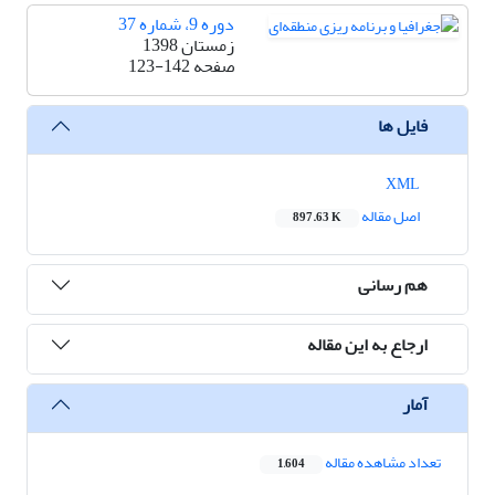
دوره 9، شماره 37
زمستان 1398
صفحه
123-142
فایل ها
XML
اصل مقاله
897.63 K
هم رسانی
ارجاع به این مقاله
آمار
تعداد مشاهده مقاله
1,604