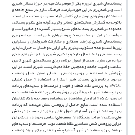
‌‌پسماندهای شهری امروزه یکی از موضوعات مهم در حوزه مسائل شهری
است و برنامه‌ریزی در این حوزه نیازمند فرهنگ سازی در سطح جامعه و
استفاده از روش‌های نوین برای کاهش اثرات مخرب زیست‌محیطی است.
با توجه به گسترش فعالیت‌های انسانی و تولید گونه های متنوع پسماند،
محدوده برنامه‌ریزی پسماندهای شهری بسیار گسترده و متغییر است و
موفقیت در این عرصه نیازمند پژوهش‌های علمی است. برنامه ریزی
پسماندهای شهری نیازمند همکاری و مشارکت شهروندان و مسئولین
زیربط است و عدم مسئولیت پذیری یکی از این دو خسارات جبران ناپذیر
زیست محیطی را به دنبال دارد و پایداری شهری را با چالش های جدی
مواجه می سازد. هدف از اصول برنامه ریزی پسماندهای شهری تامین
سلامت و امنیت جامعه و همچنین حفظ محیط زیست شهری است. در این
پژوهش با استفاده از روش توصیفی- تحلیلی ضمن تحلیل وضعیت
موجود برنامه‌ریزی پسماند شهر آستارا با استفاده از مدل تحلیلی
SWOT به بررسی نقاط ضعف و قوت و فرصت‌ها و تهدید‌های برنامه
ریزی پسماند شهر با بهره گیری از روش میدانی پرداخته شده است؛ به
این صورت که از ابزارهای مشاهده، پرسشنامه و مصاحبه با کارشناسان
استفاده شده است. نتایج حاصل از پژوهش نشان می‌دهد که برنامه
ریزی پسماند در شهر آستارا از اصول علمی برخوردار نیست و در بخش
های مختلف از مراحل پنجگانه آن ضعف‌های اساسی وجود دارد. بنابراین
در این پژوهش ضمن شناسایی نقاط ضعف، قوت، فرصت‌ها و تهدیدهای
برنامه ریزی پسماند در شهر آستارا پیشنهادهایی برای بهبود وضعیت