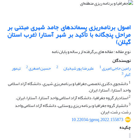
اصول برنامه‌ریزی ‌پسماندهای جامد شهری مبتنی بر
مراحل پنجگانه با تأکید بر شهر آستارا (غرب استان
گیلان)
نوع مقاله : مقاله های برگرفته از رساله و پایان نامه
نویسندگان
2
2
1
رامین حاجی امیری
علیرضا پورشیخیان
حسین اصغری
تیمور
3
آمار
1
دانشجوی دکتری تخصصی جغرافیا و برنامه‌ریزی شهری، دانشگاه آزاد اسلامی
واحد آستارا، آستارا، ایران.
2
استادیار گروه جغرافیا، دانشگاه آزاد اسلامی واحد آستارا، آستارا، ایران.
3
دانشیار گروه جغرافیا و برنامه ریزی روستایی، دانشگاه آزاد اسلامی واحد
رشت، رشت، ایران.
10.22034/jgeoq.2022.155873
چکیده