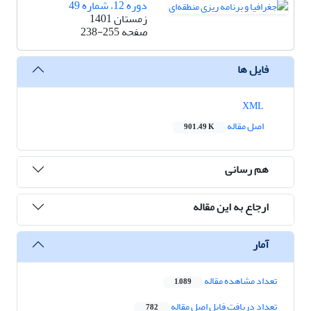
دوره 12، شماره 49
زمستان 1401
صفحه
238-255
فایل ها
XML
اصل مقاله
901.49 K
هم رسانی
ارجاع به این مقاله
آمار
تعداد مشاهده مقاله
1,089
تعداد دریافت فایل اصل مقاله
782