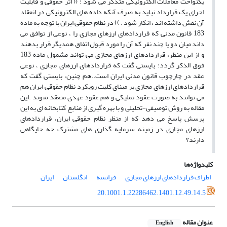
یکنواخت معاملات الکترونیکی متذکر می شود : (( اثر حقوقی و قابلیت
اجرای یک قرارداد نباید به صرف آنکه داده های الکترونیکی در انعقاد
آن نقش داشته اند ، انکار شود . )) در نظام حقوقی ایران با توجه به ماده
183 قانون مدنی که قراردادهای ارزهای مجازی را ، نوعی از توافق می
داند میان دو یا چند نفر که آن را مورد قبول اتفاق همدیگر قرار بدهند
و از این منظر، قراردادهای ارزهای مجازی می تواند مشمول ماده 183
فوق الذکر گردد؛ بایستی گفت که قراردادهای ارزهای مجازی ، نوعی
عقد در چارچوب قانون مدنی ایران است..هم چنین، بایستی گفت که
قراردادهای ارزهای مجازی بر مبنای کلیت رویکرد نظام حقوقی ایران هم
می توانند به صورت عقود تملیکی و هم عقود عهدی منعقد شوند .این
مقاله به روش توصیفی-تحلیلی و با بهره گیری از منابع کتابخانه ای به این
پرسش پاسخ می دهد که از منظر نظام حقوقی ایران، قراردادهای
ارزهای مجازی در زمینه سرمایه گذاری های مشترک چه جایگاهی
دارند؟
کلیدواژه‌ها
اطراف قراردادهای ارزهای مجازی
فرانسه
انگلستان
ایران
20.1001.1.22286462.1401.12.49.14.5
عنوان مقاله
English