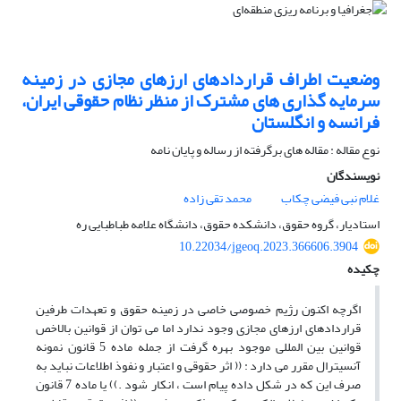
وضعیت اطراف قراردادهای ارزهای مجازی در زمینه
سرمایه گذاری های مشترک از منظر نظام حقوقی ایران،
فرانسه و انگلستان
نوع مقاله : مقاله های برگرفته از رساله و پایان نامه
نویسندگان
غلام نبی فیضی چکاب
محمد تقی زاده
استادیار، گروه حقوق، دانشکده حقوق، دانشگاه علامه طباطبایی ره
10.22034/jgeoq.2023.366606.3904
چکیده
اگرچه اکنون رژیم خصوصی خاصی در زمینه حقوق و تعهدات طرفین
قراردادهای ارزهای مجازی وجود ندارد اما می توان از قوانین بالاخص
قوانین بین المللی موجود بهره گرفت از جمله ماده 5 قانون نمونه
آنسیترال مقرر می دارد : (( اثر حقوقی و اعتبار و نفوذ اطلاعات نباید به
صرف این که در شکل داده پیام است ، انکار شود .)) یا ماده 7 قانون