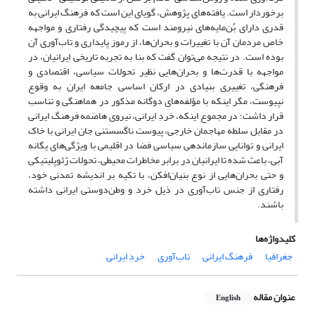
برخوردار است. یافته‌های پژوهش، گویای این است که فرهنگ ایرانی به
قدری دارای بُن‌مایه‌های نیرومند است که پیچیدگی رفتاری و مواجهه
خاص مردمان آن با تغییرات و بحران‌ها، از رموز پایداری و تاب‌آوری آن
بوده است. در نتیجه می‌توان گفت که بنا به تجربه تاریخی ایرانیان، در
مواجهه با قدرت‌ها و بحران‌هایی نظیر تحولات سیاسی، اقتصادی و
فرهنگی، تغییری بنیادی در ارکان اساسی جامعه ایران به وقوع
نپیوست، مگر اینکه با مؤلفه‌های دو‌گانه مذکور در هماهنگی و تناسب
قرار داشت؛ در مجموع اینکه، خردِ ایرانی، نیروی هاضمه فرهنگ ایرانی
در مقابل سلطه مهاجمان خارجی، پیوست ناگسستنی جان ایرانی با خاک
ایرانی و توانایی سازماندهی سیاسی فضا در اقلیمی با ویژگی‌های یگانه
آبی، باعث شده تا ایرانیان در برابر مخاطرات محیطی، تحولات ژئوپلیتیکی
و حتی بحران‌هایی از نوع بنیان‌افکن، با تکیه بر اندیشه تمدنی خود،
رفتاری از جنس تاب‌آوری در ذیل خرد و وطن‌دوستی ایرانی داشته
باشند.
کلیدواژه‌ها
جغرافیا
فرهنگ ایرانی
تاب‌آوری
خردِ ایرانی
عنوان مقاله
English