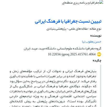
تبیین نسبت جغرافیا با فرهنگ ایرانی
نوع مقاله : مقاله های علمی - پژوهشی بنیادی
نویسنده
حسن یعقوب نیا
گروه جغرافیا،دانشکده علوم انسانی، دانشگاه میبد، میبد، ایران
10.22034/jgeoq.2025.415761.4064
چکیده
بنیان‌های فرهنگ ایرانی و تحولات آن، از ترکیب مؤلفه‌های زمان و
جغرافیا به وجود آمده و در برابر تغییرات اساسی با طمأنینه و تاب‌آوری
رفتار می‌کند. از این‌رو، نگارنده‌ی پژوهش در پی پاسخ به این سؤال بود
که «چگونه، دوگانه‌ی‌ جغرافیا و فرهنگ ایرانی بر شکل‌گیری یکی از
ویژگی‌های فرهنگی خاص ایرانیان، یعنی تاب‌آوری در مواجهه با مخاطرات
سیاسی، اجتماعی، اقتصادی، فرهنگی و به ویژه تهاجم‌های خارجی
تأثیرگذار بوده است؟» درون‌دادهای پژوهش به روش کتابخانه‌ای
گردآوری شده و روش‌شناسی حاکم بر متن از ماهیتی توصیفی- تحلیلی