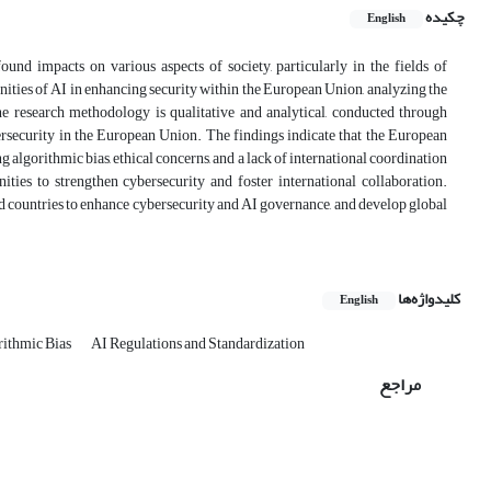
چکیده
English
found impacts on various aspects of society, particularly in the fields of
nities of AI in enhancing security within the European Union, analyzing the
he research methodology is qualitative and analytical, conducted through
ersecurity in the European Union. The findings indicate that the European
g algorithmic bias, ethical concerns, and a lack of international coordination
ities to strengthen cybersecurity and foster international collaboration.
ied countries to enhance cybersecurity and AI governance, and develop global
کلیدواژه‌ها
English
rithmic Bias
AI Regulations and Standardization
مراجع