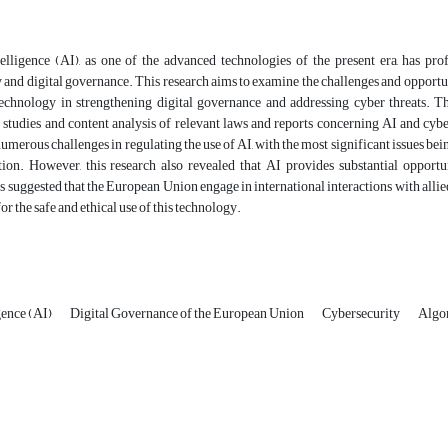
telligence (AI), as one of the advanced technologies of the present era, has pro
 and digital governance. This research aims to examine the challenges and opportu
 technology in strengthening digital governance and addressing cyber threats. T
studies and content analysis of relevant laws and reports concerning AI and cyb
umerous challenges in regulating the use of AI, with the most significant issues bein
tion. However, this research also revealed that AI provides substantial opportun
 is suggested that the European Union engage in international interactions with all
r the safe and ethical use of this technology.
igence (AI)
Digital Governance of the European Union
Cybersecurity
Algo