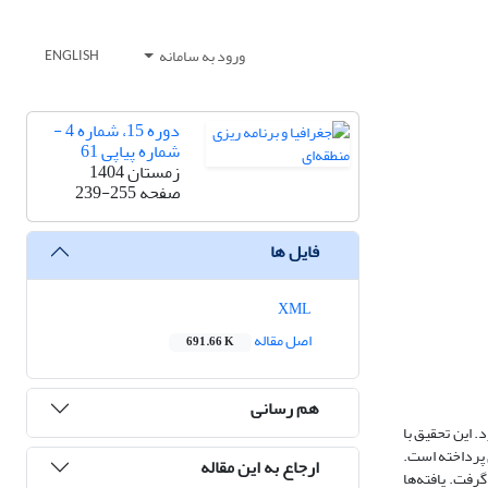
ورود به سامانه
ENGLISH
دوره 15، شماره 4 -
شماره پیاپی 61
زمستان 1404
صفحه
239-255
فایل ها
XML
اصل مقاله
691.66 K
هم رسانی
د. این تحقیق با
 پرداخته است.
ارجاع به این مقاله
رفت. یافته‌ها