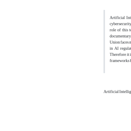
Artificial In
cybersecurity
role of this
documentary 
Union faces n
in AI regula
Therefore, it
frameworks fo
Artificial Intell