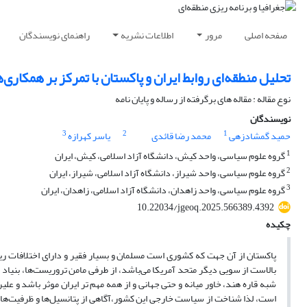
صفحه اصلی
مرور
اطلاعات نشریه
راهنمای نویسندگان
تحلیل منطقه‌ای روابط ایران و پاکستان با تمرکز بر همکاری‌ه
نوع مقاله : مقاله های برگرفته از رساله و پایان نامه
نویسندگان
3
2
1
حمید گمشادزهی
محمد رضا قائدی
یاسر کهرازه
1
گروه علوم سیاسی، واحد کیش، دانشگاه آزاد اسلامی، کیش، ایران
2
گروه علوم سیاسی، واحد شیراز، دانشگاه آزاد اسلامی، شیراز، ایران
3
گروه علوم سیاسی، واحد زاهدان، دانشگاه آزاد اسلامی، زاهدان، ایران
10.22034/jgeoq.2025.566389.4392
چکیده
پاکستان از آن جهت که کشوری است مسلمان و بسیار فقیر و دارای اختلافات ریش
بالاست از سویی دیگر متحد آمریکا می‌باشد، از طرفی مامن تروریست‌ها، بنیاد گ
شبه قاره هند، خاور میانه و حتی جهانی و از همه مهم تر ایران موثر باشد و عل
است، لذا شناخت از سیاست خارجی این کشور،آگاهی از پتانسیل‌ها و ظرفیت‌های