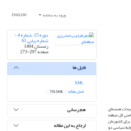
ورود به سامانه
ENGLISH
دوره 15، شماره 4 -
شماره پیاپی 61
زمستان 1404
صفحه
273-297
فایل ها
XML
اصل مقاله
731.54 K
لیحات هسته‌ای
هم رسانی
اامنی کل منطقه
) برای کشورمان
ارجاع به این مقاله
وابط سیاسی دو