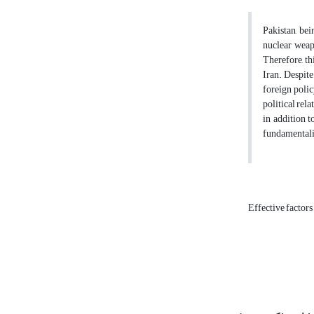
Pakistan, be
nuclear weapo
Therefore, th
Iran. Despite
foreign polic
political rela
in addition 
fundamentalis
Effective factors