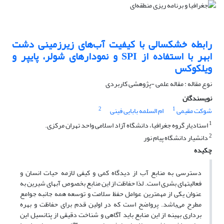
رابطه خشکسالی با کیفیت آب‌های زیرزمینی دشت
ابهر با استفاده از SPI و نمودارهای شولر، پایپر و
ویلکوکس
نوع مقاله : مقاله علمی -پژوهشی کاربردی
نویسندگان
2
1
شوکت مقیمی
ام السلمه بابایی فینی
1
استادیار گروه جغرافیا، دانشگاه آزاد اسلامی واحد تهران مرکزی.
2
دانشیار دانشگاه پیام نور
چکیده
دسترسی به منابع آب از دیدگاه کمی و کیفی لازمه حیات انسان و
فعالیتهای بشری است. لذا حفاظت از این منابع بخصوص آبهای شیرین به
عنوان یکی از مهمترین عوامل حفظ سلامت و توسعه همه جانبه جوامع
مطرح می‌باشد. پرواضح است که در اولین قدم برای حفاظت و بهره
برداری بهینه از این منابع باید آگاهی و شناخت دقیقی از پتانسیل این