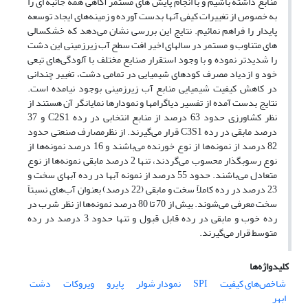
منابع داشته باشیم و با انجام پایش های مستمر آگاهی همه جانبه ای را
به خصوص از تغییرات کیفی آنها بدست آورده و زمینه‌های ایجاد توسعه
پایدار را فراهم نمائیم. نتایج این بررسی نشان می‌دهد که خشکسالی
های متناوب و مستمر در سالهای اخیر افت سطح آب زیرزمینی این دشت
را شدیدتر نموده و با وجود استقرار صنایع مختلف با آلودگی‌های تبعی
خود و ازدیاد مصرف کودهای شیمیایی در تمامی دشت، تغییر چندانی
در کاهش کیفیت شیمیایی منابع آب زیرزمینی بوجود نیامده است.
نتایج بدست آمده از تفسیر دیاگرامها و نمودارها نمایانگر آن هستند از
نظر کشاورزی حدود 63 درصد از منابع انتخابی در رده C2S1 و 37
درصد مابقی در رده C3S1 قرار می‌گیرند. از نظرمصارف صنعتی حدود
82 درصد از نمونه‌ها از نوع خورنده می‌باشند و 16 درصد نمونه‌ها از
نوع رسوبگذار محسوب می‌گردند، تنها 2 درصد مابقی نمونه‌ها از نوع
متعادل می‌باشند. حدود 55 درصد از نمونه آبها در رده آبهای سخت و
23 درصد در رده کاملاً سخت و مابقی (22 درصد) بعنوان آب‌های نسبتاً
سخت معرفی می‌شوند. بیش از 70 تا 80 درصد نمونه‌ها از نظر شرب در
رده خوب و مابقی در رده قابل قبول و تنها حدود 3 درصد در رده
متوسط قرار می‌گیرند.
کلیدواژه‌ها
شاخص‌های کیفیت
SPI
نمودار شولر
پایرو
ویروکات
دشت
ابهر