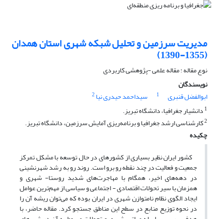
مدیریت سرزمین و تحلیل شبکه شهری استان همدان
(1355-1390)
نوع مقاله : مقاله علمی -پژوهشی کاربردی
نویسندگان
2
1
ابوالفضل قنبری
سیداحمد حیدری نیا
1
دانشیار جغرافیا، دانشگاه تبریز.
2
کارشناسی ارشد جغرافیا و برنامه‌ریزی آمایش سرزمین، دانشگاه تبریز.
چکیده
کشور ایران نظیر بسیاری از کشورهای در حال توسعه با مشکل تمرکز
جمعیت و فعالیت در چند نقطه رو برو است. روند رو به رشد شهرنشینی
در دهه‌های اخیر، همگام با مهاجرت‌های شدید روستا- شهری و
همزمان با سیر تحولات اقتصادی - اجتماعی و سیاسی از مهم‌ترین عوامل
ایجاد الگوی نظام نامتوازن شهری در ایران بوده که می‌توان ریشه آن را
در نحوه توزیع منابع در سطح این مناطق جستجو کرد. مقاله حاضر، با
هدف بررسی سلسله مراتب شهری و تحولات مربوط به آن در شهرهای