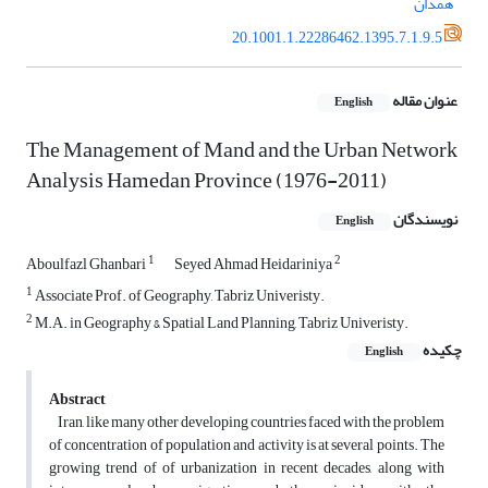
همدان
20.1001.1.22286462.1395.7.1.9.5
عنوان مقاله
English
The Management of Mand and the Urban Network
Analysis Hamedan Province (1976-2011)
نویسندگان
English
1
2
Aboulfazl Ghanbari
Seyed Ahmad Heidariniya
1
Associate Prof. of Geography, Tabriz Univeristy.
2
M.A. in Geography & Spatial Land Planning, Tabriz Univeristy.
چکیده
English
Abstract
Iran, like many other developing countries faced with the problem
of concentration of population and activity is at several points. The
growing trend of of urbanization in recent decades, along with