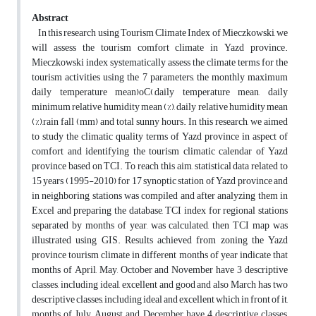
Abstract
In this research using Tourism Climate Index of Mieczkowski, we
will assess the tourism comfort climate in Yazd province.
Mieczkowski index systematically assess the climate terms for the
tourism activities using the 7 parameters, the monthly maximum
daily temperature mean)oC(,daily temperature mean, daily
minimum relative humidity mean (%), daily relative humidity mean
(%),rain fall (mm) and total sunny hours. In this research, we aimed
to study the climatic quality terms of Yazd province in aspect of
comfort and identifying the tourism climatic calendar of Yazd
province based on TCI. To reach this aim, statistical data related to
15 years (1995-2010) for 17 synoptic station of Yazd province and
in neighboring stations was compiled and after analyzing them in
Excel and preparing the database, TCI index for regional stations
separated by months of year, was calculated, then TCI map was
illustrated using GIS. Results achieved from zoning the Yazd
province tourism climate in different months of year indicate that
months of April, May, October and November have 3 descriptive
classes, including ideal, excellent and good and also March has two
descriptive classes, including ideal and excellent which in front of it,
months of July, August and December have 4 descriptive classes,