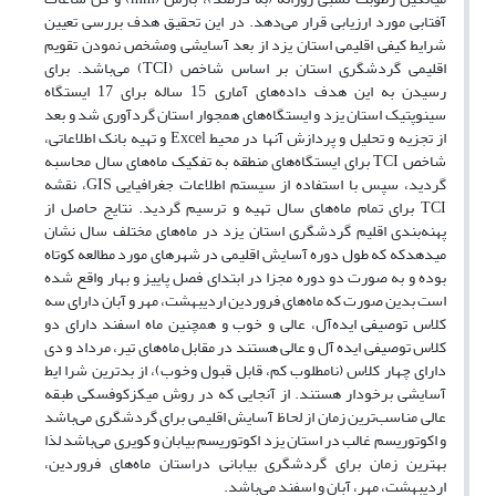
آفتابی مورد ارزیابی قرار می‌دهد. در این تحقیق هدف بررسی تعیین
شرایط کیفی اقلیمی استان یزد از بعد آسایشی ومشخص نمودن تقویم
اقلیمی گردشگری استان بر اساس شاخص (TCI) می‌باشد. برای
رسیدن به این هدف داده‌های آماری 15 ساله برای 17 ایستگاه
سینوپتیک استان یزد و ایستگاه‌های همجوار استان گردآوری شد و بعد
از تجزیه و تحلیل و پردازش آنها در محیط Excel و تهیه بانک اطلاعاتی،
شاخص TCI برای ایستگاه‌های منطقه به تفکیک ماه‌های سال محاسبه
گردید، سپس با استفاده از سیستم اطلاعات جغرافیایی GIS، نقشه
TCI برای تمام ماه‌های سال تهیه و ترسیم گردید. نتایج حاصل از
پهنه‌بندی اقلیم گردشگری استان یزد در ماه‌های مختلف سال نشان
میدهدکه که طول دوره آسایش اقلیمی در شهرهای مورد مطالعه کوتاه
بوده و به صورت دو دوره مجزا در ابتدای فصل پاییز و بهار واقع شده
است بدین صورت که ماه‌های فروردین اردیبهشت، مهر و آبان دارای سه
کلاس توصیفی ایده‌آل، عالی و خوب و همچنین ماه اسفند دارای دو
کلاس توصیفی ایده آل و عالی هستند در مقابل ماه‌های تیر، مرداد و دی
دارای چهار کلاس (نامطلوب کم، قابل قبول وخوب)، از بدترین شرا ایط
آسایشی برخودار هستند. از آنجایی که در روش میکزکوفسکی طبقه
عالی مناسب‌ترین زمان از لحاظ آسایش اقلیمی برای گردشگری می‌باشد
و اکوتوریسم غالب در استان یزد اکوتوریسم بیابان و کویری می‌باشد لذا
بهترین زمان برای گردشگری بیابانی دراستان ماه‌های فروردین،
اردیبهشت، مهر، آبان و اسفند می‌باشد.