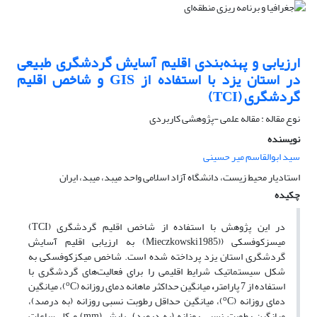
ارزیابی و پهنه‌بندی اقلیم آسایش گردشگری طبیعی
در استان یزد با استفاده از GIS و شاخص اقلیم
گردشگری (TCI)
نوع مقاله : مقاله علمی -پژوهشی کاربردی
نویسنده
سید ابوالقاسم میر حسینی
استادیار محیط زیست، دانشگاه آزاد اسلامی واحد میبد، میبد، ایران
چکیده
در این پژوهش با استفاده از شاخص اقلیم گردشگری (TCI)
میسزکوفسکی ((Mieczkowski1985) به ارزیابی اقلیم آسایش
گردشگری استان یزد پرداخته شده است. شاخص میکزکوفسکی به
شکل سیستماتیک شرایط اقلیمی را برای فعالیت‌های گردشگری با
o
استفاده از 7 پارامتر
،
میانگین حداکثر ماهانه دمای روزانه (
C)، میانگین
o
دمای روزانه (
C)، میانگین حداقل رطوبت نسبی روزانه (به درصد)،
میانگین رطوبت نسبی روزانه (به درصد)، بارش (mm) و کل ساعات