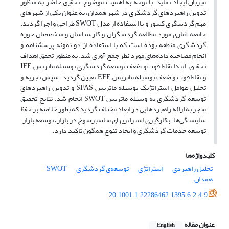
میزبان ایجاد نماید. با توجه به اهمیت موضوع، تحقیق حاضر به منظور
تدوین راهبردهای گردشگری در شهر همدان، به عنوان یکی از شهرهای
مهم گردشگری کشور و با استفاده از مدل SWOT طراحی و اجرا گردید.
جامعه آماری مورد مطالعه گردشگران و کارشناسان و متخصصان حوزه
گردشگری منطقه بوده است که با استفاده از دو نمونه پرسشنامه و
انجام مصاحبه داده‌های مورد نظر جمع آوری شد. به منظور تحقق اهداف
تحقیق، ابتدا نقاط قوت و ضعف توسعه گردشگری بوسیله ماتریس IFE
و نقاط قوت و ضعف بوسیله ماتریس EFE تعیین گردید. سپس تجزیه و
تحلیل عوامل استراتژیک بوسیله ماتریس SFAS و تدوین راهبردهای
توسعه گردشگری به وسیله ماتریس SWOT انجام شد. نتایج تحقیق
منجر به ارائه راهبردهایی در ابعاد مختلف گردید که بطور خلاصه بر حفظ
شایستگی‌ها، بکارگیری استراتژی­های مناسبرسوخ در بازار، توسعه بازار،
توسعه خدمات گردشگری و ایجاد تنوع همگون تاکید دارد.
کلیدواژه‌ها
تحلیل راهبردى
استراتژی
توسعه‌ی گردشگری
SWOT
همدان
20.1001.1.22286462.1395.6.2.4.9
عنوان مقاله
English