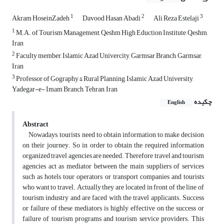
1
2
3
Akram HoseinZadeh
Davood Hasan Abadi
Ali Reza Estelaji
1
M.A. of Tourism Management, Qeshm High Eduction Institute, Qeshm,
Iran
2
Faculty member, Islamic Azad Univercity, Garmsar Branch, Garmsar,
Iran
3
Professor of Gography & Rural Planning, Islamic Azad University,
Yadegar-e- Imam Branch, Tehran, Iran
چکیده
English
Abstract
Nowadays, tourists need to obtain information to make decision
on their journey. So in order to obtain the required information
organized travel agencies are needed. Therefore travel and tourism
agencies act as mediator between the main suppliers of services
such as hotels tour operators or transport companies and tourists
who want to travel. Actually they are located in front of the line of
tourism industry and are faced with the travel applicants. Success
or failure of these mediators is highly effective on the success or
failure of tourism programs and tourism service providers. This