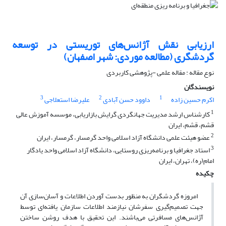
ارزیابی نقش آژانس‌های توریستی در توسعه
گردشگری (مطالعه موردی: شهر اصفهان)
نوع مقاله : مقاله علمی -پژوهشی کاربردی
نویسندگان
3
2
1
اکرم حسین زاده
داوود حسن آبادی
علیرضا استعلاجی
1
کارشناس ارشد مدیریت جهانگردی گرایش بازاریابی، موسسه آموزش عالی
قشم، قشم، ایران
2
عضو هیئت علمی دانشگاه آزاد اسلامی واحد گرمسار، گرمسار، ایران
3
استاد جغرافیا و برنامه‌ریزی روستایی، دانشگاه آزاد اسلامی واحد یادگار
امام(ره)، تهران، ایران
چکیده
امروزه گردشگران به منظور بدست آوردن اطلاعات و آسان‌سازی آن
جهت تصمیم‌گیری سفرشان نیازمند اطلاعات سازمان یافته‌ای توسط
آژانس‌های مسافرتی می‌باشند. این تحقیق با هدف روشن ساختن