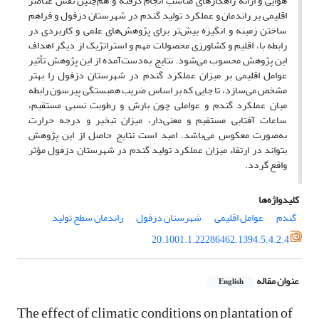
هوایی و ارائه راهکارهای مناسب انجام گرفته و هم‌چنین نقش عناصر
اقلیمی بر راندمان و عملکرد تولید گندم در شهرستان دزفول و فراهم
ساختن زمینه و انگیزه بیش‌تر برای پژوهش‌های علمی و کاربردی در
رابطه با، اقلیم و کشاورزی محصولات مهم و استراتژیک از دیگر اهداف
این پژوهش محسوب می‌شود. نتایج به‌دست‌آمده از این پژوهش تأثیر
عوامل اقلیمی بر میزان عملکرد گندم در شهرستان دزفول را بهتر
مشخص می‌سازد، تا جایی که بر اساس ضریب همبستگی پیرسون رابطه
میان عملکرد گندم و عواملی چون بارش و رطوبت نسبی مستقیم،
ساعات آفتابی مستقیم و معنی‌دار، میزان تبخیر و درجه حرارت
به‌صورت معکوس می‌باشد. امید است نتایج حاصل از این پژوهش
بتواند در ارتقاء میزان عملکرد تولید گندم در شهرستان دزفول مؤثر
واقع گردد.
کلیدواژه‌ها
گندم
عوامل اقلیمی
شهرستان دزفول
راندمان سطح تولید
20.1001.1.22286462.1394.5.4.2.4
عنوان مقاله
English
The effect of climatic conditions on plantation of