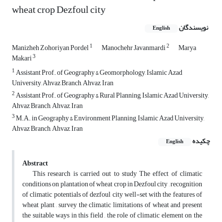
wheat crop Dezfoul city
نویسندگان
English
1
2
Manizheh Zohoriyan Pordel
Manochehr Javanmardi
Marya
3
Makari
1
Assistant Prof. of Geography & Geomorphology, Islamic Azad
University, Ahvaz Branch, Ahvaz, Iran
2
Assistant Prof. of Geography & Rural Planning, Islamic Azad University,
Ahvaz Branch, Ahvaz, Iran
3
M.A. in Geography & Environment Planning, Islamic Azad University,
Ahvaz Branch, Ahvaz, Iran
چکیده
English
Abstract
This research is carried out to study The effect of climatic
conditions on plantation of wheat crop in Dezfoul city , recognition
of climatic potentials of dezfoul city well-set with the features of
wheat plant , survey the climatic limitations of wheat and present
the suitable ways in this field , the role of climatic element on the