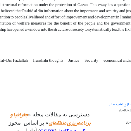
d structural reformation under the protection of Gazan. This essay has a questio
is believed that Rashid al din information about the importance and security and ju
ention to peoples livelihood and effort of improvement and development in Irania
tation of welfare measures for the benefit of the people and the government 
hip has opened a window into the structure of society to systematically lead the Ilk
 al-Din Fazlallah
Iranshahr thoughts
Justice
Security
economical and s
 سازی نشریه در
14
جغرافیا و
دسترسی به مقالات مجله «
برنامه‌ریزی منطقه‌ای
» بر اساس مجوز
(
) آزاد است.