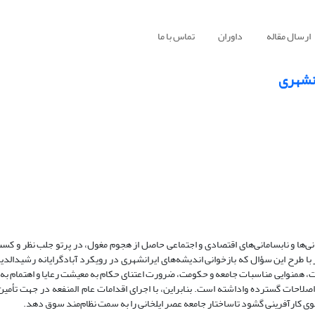
ارسال مقاله
داوران
تماس با ما
انشهری
ی‌ها و نابسامانی‌های اقتصادی و اجتماعی حاصل از هجوم مغول، در پرتو جلب نظر و کس
با طرح این سؤال که بازخوانی اندیشه‌های ایرانشهری در رویکرد آبادگرایانه رشیدالدی
ت، همنوایی مناسبات جامعه و حکومت، ضرورت اعتنای حکام به معیشت رعایا و اهتمام به
اصلاحات گسترده واداشته است. بنابراین، با اجرای اقدامات عام المنفعه در جهت تأمین
سوی کارآفرینی گشود تاساختار جامعه عصر ایلخانی را به سمت نظام‌مند سوق دهد.