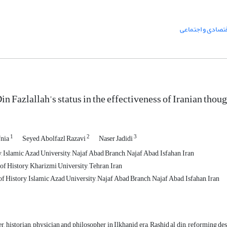
تصادی و اجتماعی
n Fazlallah's status in the effectiveness of Iranian thou
1
2
3
nia
Seyed Abolfazl Razavi
Naser Jadidi
, Islamic Azad University, Najaf Abad Branch, Najaf Abad, Isfahan, Iran
of History, Kharizmi University, Tehran, Iran
of History, Islamic Azad University, Najaf Abad Branch, Najaf Abad, Isfahan, Iran
 historian, physician and philosopher in Ilkhanid era, Rashid al din, reforming d