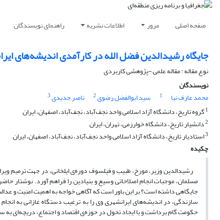
صفحه اصلی
مرور
اطلاعات نشریه
راهنمای نویسندگان
جایگاه رشیدالدین فضل الله در کارآمدی اندیشه‌های ایر
نوع مقاله : مقاله علمی -پژوهشی کاربردی
نویسندگان
3
2
1
محمد عارف نیا
سید ابوالفضل رضوی
ناصر جدیدی
1
گروه تاریخ، دانشگاه آزاد اسلامی واحد نجف‌آباد، نجف‌آباد، اصفهان، ایران
2
دانشیار تاریخ، دانشگاه خوارزمی، تهران، ایران
3
استادیار تاریخ، دانشگاه آزاد اسلامی واحد نجف‌آباد، نجف‌آباد، اصفهان، ایران
چکیده
رشیدالدین وزیر، مورخ، طبیب و فیلسوف دوره‌ی ایلخانی، در جهت ترمیم ویران
مسلمان، موجبات انجام اصلاحاتی وسیع و بنیادین را فراهم آورد. نوشتار حاضر 
جایگاهی داشته است؟ بر این باور است که آگاهی خواجه به اهمیت امنیت و عدال
سازندگی، در اندیشه‌های ایرانشهری وی را به ترغیب دستگاه غازانی به انجام 
حکومت گام برداشت و با ایجاد تحول در حوزه‌ی اقتصاد و اجتماع، دریچه‌ای به 