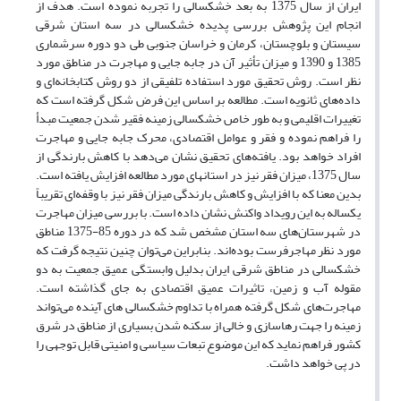
ایران از سال 1375 به بعد خشکسالی را تجربه نموده است. هدف از
انجام این پژوهش بررسی پدیده خشکسالی در سه استان شرقی
سیستان و بلوچستان، کرمان و خراسان جنوبی طی دو دوره سرشماری
1385 و 1390 و میزان تأثیر آن در جابه جایی و مهاجرت در مناطق مورد
نظر است. روش تحقیق مورد استفاده تلفیقی از دو روش کتابخانه‌ای و
داده‌های ثانویه است. مطالعه بر اساس این فرض شکل گرفته است که
تغییرات اقلیمی و به طور خاص خشکسالی زمینه فقیر شدن جمعیت مبدأ
را فراهم نموده و فقر و عوامل اقتصادی، محرک جابه جایی و مهاجرت
افراد خواهد بود. یافته‌های تحقیق نشان می‌دهد با کاهش بارندگی از
سال 1375، میزان فقر نیز در استانهای مورد مطالعه افزایش یافته است.
بدین معنا که با افزایش و کاهش بارندگی میزان فقر نیز با وقفه‌ای تقریباً
یکساله به این رویداد واکنش نشان داده است. با بررسی میزان مهاجرت
در شهرستان‌های سه استان مشخص شد که در دوره 85-1375 مناطق
مورد نظر مهاجرفرست بوده‌اند. بنابراین می‌توان چنین نتیجه گرفت که
خشکسالی در مناطق شرقی ایران بدلیل وابستگی عمیق جمعیت به دو
مقوله آب و زمین، تاثیرات عمیق اقتصادی به جای گذاشته است.
مهاجرت‌های شکل گرفته همراه با تداوم خشکسالی های آینده می‌تواند
زمینه را جهت رهاسازی و خالی از سکنه شدن بسیاری از مناطق در شرق
کشور فراهم نماید که این موضوع تبعات سیاسی و امنیتی قابل توجهی را
در پی خواهد داشت.