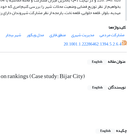
بخواهیم از نظر توزیع فضایی وضعیت محلات شهر را بررسی کنیم امری که خودنم
مهدیه، بلوار، قلعه حلوایی، قلعه تخت، یارمجه از نظر مشارکت شهروندان دارای ر
کلیدواژه‌ها
مشارکت مردمی
مدیریت شهری
منطق فازی
مدل ویکور
شهر بیجار
20.1001.1.22286462.1394.5.2.6.4
عنوان مقاله
English
 on rankings (Case study: Bijar City)
نویسندگان
English
چکیده
English