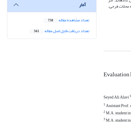
رکت را به خود اختصاص داده­اند. اگر
آمار
ه محلات فرحی،
تعداد مشاهده مقاله
758
تعداد دریافت فایل اصل مقاله
561
Evaluation l
Seyed Ali Alavi
1
Assistant Prof.
2
M.A. student in
3
M.A. student in