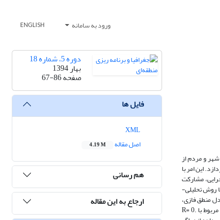
ورود به سامانه
ENGLISH
دوره 5، شماره 18
بهار 1394
صفحه
67-86
فایل ها
XML
اصل مقاله
4.19 M
شهر و مردم از
د. این امر با
هم رسانی
رایی، مشارکت
ا روش تحلیلی-
اده از مدل منطق فازی،
ارجاع به این مقاله
وزن نهایی شاخص‌ها محاسبه شده و با بهره­گیری از روش ویکور محلات شهر رتبه­بندی گردیده است. نتایج حاصله نشان می­دهد که محله فرحی براساس شاخص‌های مربوط با R= 0.