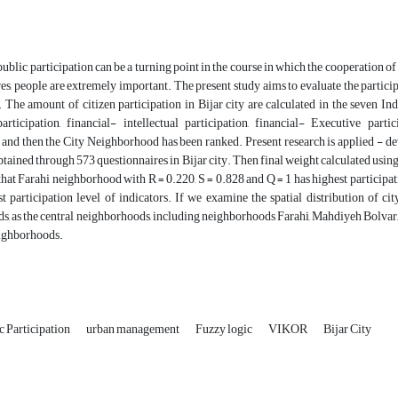
ic participation can be a turning point in the course in which the cooperation of 
res, people are extremely important. The present study aims to evaluate the participat
. The amount of citizen participation in Bijar city are calculated in the seven I
participation, financial- intellectual participation, financial- Executive partic
, and then the City Neighborhood has been ranked. Present research is applied - d
obtained through 573 questionnaires in Bijar city. Then final weight calculated u
that Farahi neighborhood with R = 0.220, S = 0.828 and Q = 1 has highest particip
t participation level of indicators. If we examine the spatial distribution of cit
, as the central neighborhoods, including neighborhoods Farahi, Mahdiyeh Bolvar, Q
eighborhoods.
 Participation
urban management
Fuzzy logic
VIKOR
Bijar City