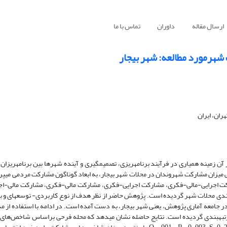
ارسال مقاله
داوران
تماس با ما
شهرمورد مطالعه: شهر بیجار
ان، ایران
ن زمینه همیارى در فرآیند برنامه­ریزى، تصمیم­گیرى و آینده شهرها بین برنامه­ریزان 
میزان مشارکت شهروندان در محلات شهر بیجار، به ابعاد گوناگون مشارکت مردمى می­پرداز
ت اجرایی-مالی-فکری، مشارکت اجرایی-فکری، مشارکت مالی-فکری، مشارکت مالی-اج
دی محلات شهر گردیده است. پژوهش حاضر از نظر هدف از نوع کاربردی- توسعه­ای و ب
جام گرفته است. داده‌های حاصله از طریق 573 پرسشنامه در جامعه آماری پژوهش، یعنی شهر بیجار، به دست آمده است. در ادامه با استف