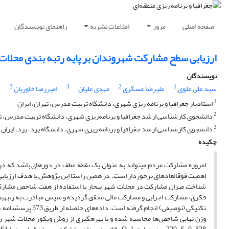
صفحه اصلی
مرور
اطلاعات نشریه
راهنمای نویسندگان
ارزیابی سطح مشارکت شهروندان بر پایه رتبه بندی محلات 
نویسندگان
3
3
2
1
سید علی علوی
علیرضا عسگری
مهدی علیان
امیررضا خاوریان
1
استادیار جغرافیا و برنامه ریزی شهری، دانشگاه تربیت مدرس، تهران، ایران
2
دانشجوی کارشناسی ارشد جغرافیا و برنامه‌ریزی شهری، دانشگاه تربیت مدرس، تهر
3
دانشجوی کارشناسی ارشد جغرافیا و برنامه ریزی شهری، دانشگاه یزد، یزد، ایران
چکیده
امروزه مشارکت مردم مى­تواند به عنوان یک نقطة عطف در دوره­اى باشد که در آ
اهمیت فوق­العاده­ای برخوردار است. در همین راستا این پژوهش با هدف ارزیابی 
شناخت میزان مشارکت در محلات شهر بیجار با استفاده از هفت شاخص مشارک
فکری، مشارکت اجرایی و مشارکت مالی محقق گردیده و سپس مبادرت به رتبه­بن
تکنیکی (توصیفی) ان