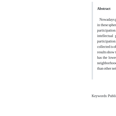
Abstract
Nowadays publ
in these sphe
participation
intellectual 
participation
collected is 
results show 
has the lowes
neighborhoods
than other n
Keywords: Public