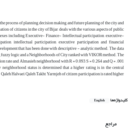
the process of planning, decision making and future planning of the city and
ion of citizens in the city of Bijar, deals with the various aspects of public
ndexes including Executive- Finance- Intellectual participation, executive-
ipation, intellectual participation, executive participation and financial
evelopment that has been done with descriptive - analytic method. The data
sing fuzzy logic and a Neighborhoods of City ranked with VIKOR method. The
ation rate and Almasieh neighborhood with R = 0.093, S = 0.264 and Q = .001
y neighborhood, status is determined that a higher rating is in the central
aleh Halvaei, Qaleh Takht, Yarmjeh of citizen participation is rated higher
کلیدواژه‌ها
English
مراجع