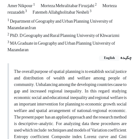
1
2
Amer Nikpour
Morteza Mehralitabar Firuzjahi
Morteza
3
3
rezazadeh
Fatemeh Allahgholitabar Nesheli
1
Department of Geography and Urban Planning, University of
Mazandaran,Iran
2
PhD. D Geography and Rural Planning, University of Khwarizmi
3
MA Graduate in Geography and Urban Planning, University of
Mazandaran
چکیده
English
The overall purpose of spatial planning is to establish social justice
and distribution of wealth and welfare among people of
community. Unbalancing among the developing countries cause to
gap and increased regional inequality. In this regard, studying
economic, social and educational inequality and regional welfare is
an important intervention for planning to economic growth, social
welfare and spatial arrangement of national/regional economic.
The present paper has an applied approach and the research method
is descriptive-analytic. For analyzing data these procedures are
used which include: techniques and models of Variation coefficient,
Entropy coefficient, Composite index, Lorenz curve and Gini