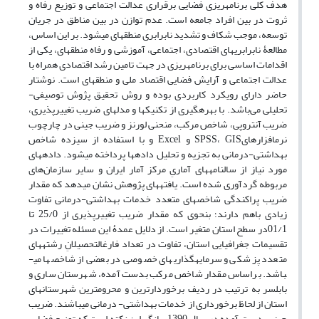
هدف کلی برنامه­ریزی فضایی برقراری عدالت اجتماعی و توزیع رفاه و
ثروت در بین افراد جامعه است. عدم توازن در بین مناطق در جریان
توسعه، موجب شکاف و تشدید نابرابری منطقه­ای می­شود. بر این اساس،
مطالعۀ نابرابری­های اقتصادی، اجتماعی، آموزشی و رفاه منطقه­ای، یکی از
اقدامات اساسی برای برنامه­ریزی در جهت تامین رشد اقتصادی همراه با
عدالت اجتماعی و آرایش فضایی اقتصاد ملی و منطقه­ای است. نوشتار
حاضر دارای رویکرد کاربردی بوده و روش تحقیق پژوش توصیفی-
تحلیلی می‌باشد. با بهره­گیری از تکنیک­ها و مدل­های ضریب تغییرپذیری،
ضریب آنتروپی، شاخص مرکب، منحنی لورنز و ضریب جینی در چارچوب
نرم­افزارهایSPSS، GIS و Excel و با استفاده از سیزده شاخص
بهداشتی-درمانی به تجزیه و تحلیل داده­ها پرداخته می­شود. داده­های
مورد نیاز از سالنامه­های آماریِ مرکز آمار ایران و سایر سازمان‌های
مربوطه گردآوری شده است. یافته­های پژوهش نشان می­دهد که مقدار
ضریب پراکندگی شاخص­های متعدد خدمات بهداشتی-درمانی تفاوت
زیادی باهم دارند؛ بنحوی که مقدار ضریب تغییرپذیری از 25/0 تا
01/1در سطح استان متغیر است. از دلایل عمدۀ این مسئله تغییرات در
تقسیمات جغرافیایی استان، تفاوت در تعداد فارغ­التحصیلانِ رشته­های
متعدد پزشکی و سرمایه­گذاری­های خصوصی در بعضی از شاخص­ها می­
باشد. براساس مقدار شاخص مرکب بدست آمده، شهرستان­ ساری و
بابلسر به ترتیب در ردیف برخوردارترین و محروم­ترین شهرستان­های
استان از لحاظ برخورداری از خدمات بهداشتی- درمانی می­باشند. ضریب
جینی بدست آمده در سال 1390 بیانگر این نکته است که توزیع فضایی