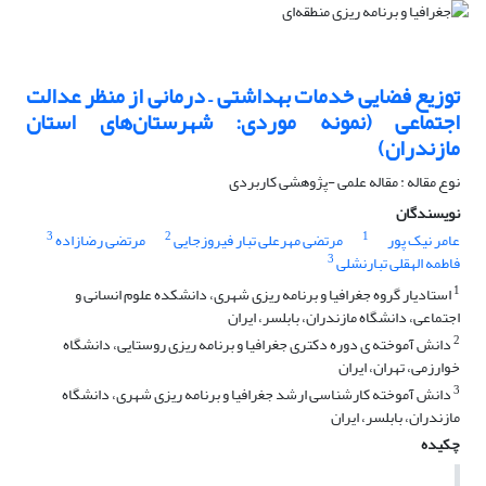
توزیع فضایی خدمات بهداشتی – درمانی از منظر عدالت
اجتماعی (نمونه موردی: شهرستان‌های استان
مازندران)
نوع مقاله : مقاله علمی -پژوهشی کاربردی
نویسندگان
3
2
1
عامر نیک پور
مرتضی مهرعلی تبار فیروزجایی
مرتضی رضازاده
3
فاطمه الهقلی تبارنشلی
1
استادیار گروه جغرافیا و برنامه ریزی شهری، دانشکده علوم انسانی و
اجتماعی، دانشگاه مازندران، بابلسر، ایران
2
دانش آموخته ی دوره دکتری جغرافیا و برنامه ریزی روستایی، دانشگاه
خوارزمی، تهران، ایران
3
دانش آموخته کارشناسی ارشد جغرافیا و برنامه ریزی شهری، دانشگاه
مازندران، بابلسر، ایران
چکیده