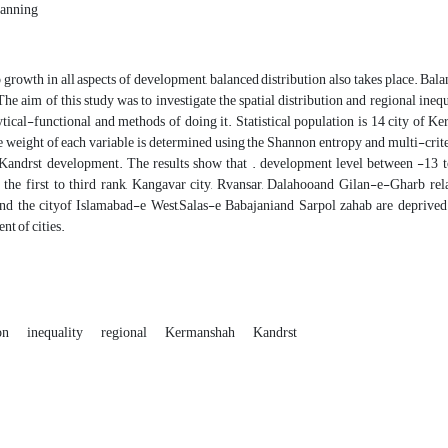
lanning
o growth in all aspects of development, balanced distribution also takes place. Balan
he aim of this study was to investigate the spatial distribution and regional ine
ytical-functional and methods of doing it. Statistical population is 14 city of Ke
re weight of each variable is determined using the Shannon entropy and multi-cr
Kandrst development. The results show that . development level between -13 to 
 the first to third rank, Kangavar city, Rvansar, Dalahooand Gilan-e-Gharb rel
nd the cityof Islamabad-e West,Salas-e Babajaniand Sarpol zahab are deprived 
t of cities.
ion
inequality
regional
Kermanshah
Kandrst