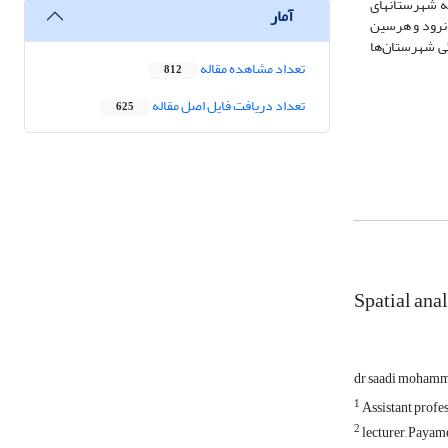
گی از 13 تا 13- در نوسان است­ به طوری که شهرستان­های
آمار
وانرود و هرسین
تگی شهرستان‌ها
تعداد مشاهده مقاله
812
تعداد دریافت فایل اصل مقاله
625
Spatial ana
dr saadi moham
1
Assistant profe
2
lecturer, Payam