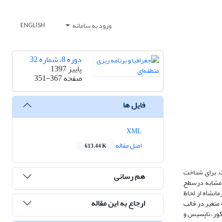
ورود به سامانه
ENGLISH
دوره 8، شماره 32
پاییز 1397
صفحه
351-367
فایل ها
XML
اصل مقاله
613.44 K
ت. برای شناخت
هم رسانی
ی مشابه درسطح
انشاه از لحاظ
ارجاع به این مقاله
شاخص­های توسعه می­باشد. پژوهش حاضر از نوع کاربردی و روش انجام آن توصیفی- تحلیلی می­باشد. جامعه آماری 14 شهرستان استان کرمانشاه می‌باشد با انتخاب 45 متغیر در قالب
یکور، تاپسیس و