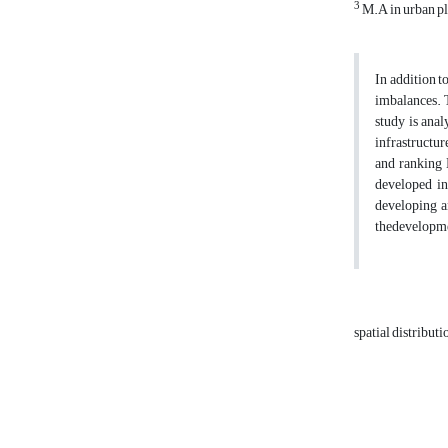
3
M.A in urban p
In addition t
imbalances. T
study is anal
infrastructu
and ranking 
developed in
developing a
thedevelopmen
spatial distribut