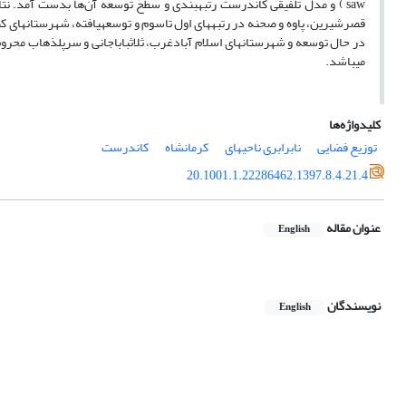
قصرشیرین، پاوه و صحنه در رتبه­های اول تاسوم و توسعه­یافته، شهرستان­های کن
در حال توسعه و شهرستان­های اسلام آبادغرب، ثلاث­باباجانی و سرپل­ذهاب محروم
می­باشد.
کلیدواژه‌ها
توزیع فضایی
نابرابری ناحیه­ای
کرمانشاه
کاندرست
20.1001.1.22286462.1397.8.4.21.4
عنوان مقاله
English
نویسندگان
English