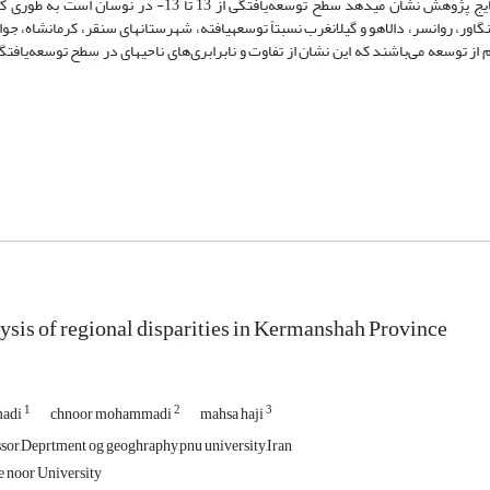
saw ) و مدل تلفیقی کاندرست رتبه­بندی و سطح توسعه آن‌ها بدست آمد. نتایج پژوهش نشان می­دهد سطح توسعه‌یافت
گاور، روانسر، دالاهو و گیلانغرب نسبتاً توسعه­یافته، شهرستان­های سنقر، کرمانشاه، ج
 از توسعه می‌باشند که این نشان از تفاوت و نابرابری‌های ناحیه­ای در سطح توسعه‌یاف
lysis of regional disparities in Kermanshah Province
1
2
3
madi
chnoor mohammadi
mahsa haji
ssor,Deprtment og geoghraphy,pnu university,Iran
e noor University