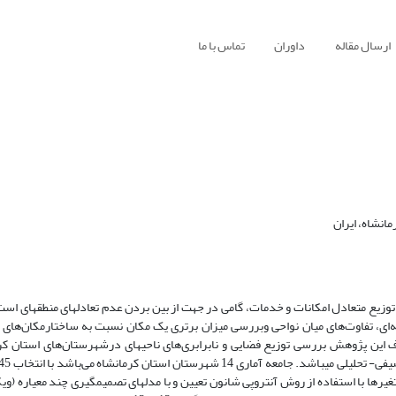
ارسال مقاله
داوران
تماس با ما
انشاه، ایران
 توزیع متعادل امکانات و خدمات، گامی در جهت از بین بردن عدم تعادل­های منطقه­ای اس
حیه‌ای، تفاوت‌های میان نواحی وبررسی میزان برتری یک مکان نسبت به ساختارمکان‌ها
دف این پژوهش بررسی توزیع فضایی و نابرابری‌های ناحیه­ای درشهرستان‌های استان کرم
یرها با استفاده از روش آنتروپی شانون تعیین و با مدل­های تصمیم­گیری چند معیاره (و