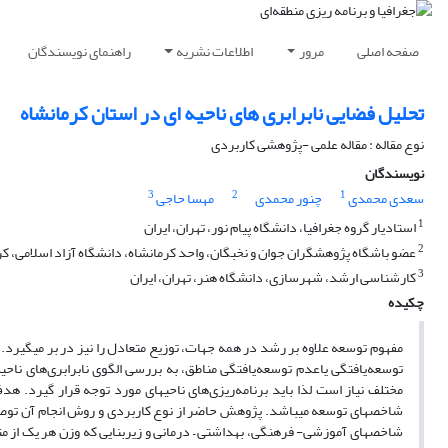
صفحه اصلی
مرور
اطلاعات نشریه
راهنمای نویسندگان
تحلیل فضایی نابرابری های ناحیه ای در استان کرمانشاه
نوع مقاله : مقاله علمی -پژوهشی کاربردی
نویسندگان
3
2
1
سعدی محمدی
چنور محمدی
مهسا حاجی
1
استادیار گروه جغرافیا، دانشگاه پیام نور، تهران، ایران
2
عضو باشگاه پژوهشگران جوان و نخبگان، واحد کرمانشاه، دانشگاه آزاد اسلامی، کرم
3
کارشناسی ارشد، شهرسازی، دانشگاه ‌هنر، تهران، ایران
چکیده
مفهوم توسعه علاوه بر رشد در همه جهات، توزیع متعادل را نیز در بر می­گیرد.
توسعه‌یافتگی یاعدم توسعه‌یافتگی مناطق، به بررسی الگوی نابرابری‌های نا
مختلف نیاز است لذا باید برنامه‌ریزی‌های ناحیه­ای مورد توجه قرار گیرد. ه
شاخص­های آموزشی- فرهنگی، بهداشتی – در­مانی و زیربنایی که وزن هر یک از متغ