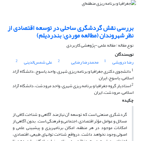
بررسی نقش گردشگری ساحلی در توسعه اقتصادی از
نظر شهروندان (مطالعه موردی: بندردیلم)
نوع مقاله : مقاله علمی -پژوهشی کاربردی
نویسندگان
2
2
1
رضا درویشی
محمدرضا رضایی
علی شمس‌الدینی
1
دانشجوی دکتری جغرافیا و برنامه ریزی شهری، واحد یاسوج، دانشگاه آزاد
اسلامی، یاسوج، ایران
2
استادیار گروه جغرافیا و برنامه ریزی شهری، واحد مرودشت، دانشگاه آزاد
اسلامی، مرودشت، ایران
چکیده
گردشگری صنعتی است که توسعه آن نیازمند آگاهی و شناخت کافی از
مسائل و عوامل مؤثر اقتصادی، اجتماعی و فرهنگی است. بدون آگاهی از
امکانات موجود در هر منطقه، امکان برنامه­ریزی و پیش­بینی علمی و
اصولی وجود نخواهد داشت. درواقع شناخت توان­های طبیعی، اقتصادی،
اجتماعی و غیره در هرمنطقه، به برنامه­ریز این امکان را می­دهد تا