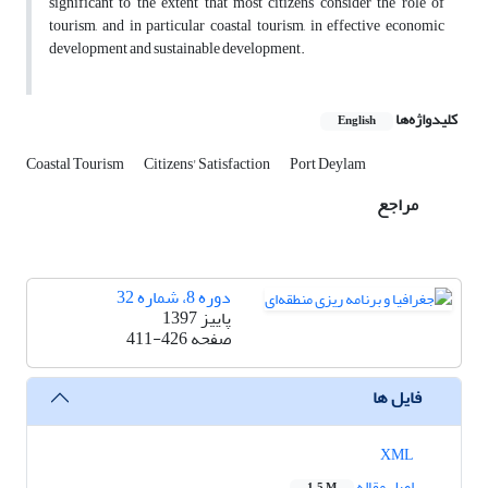
significant to the extent that most citizens consider the role of
tourism, and in particular coastal tourism, in effective economic
development and sustainable development.
کلیدواژه‌ها
English
Coastal Tourism
Citizens' Satisfaction
Port Deylam
مراجع
دوره 8، شماره 32
پاییز 1397
صفحه
411-426
فایل ها
XML
اصل مقاله