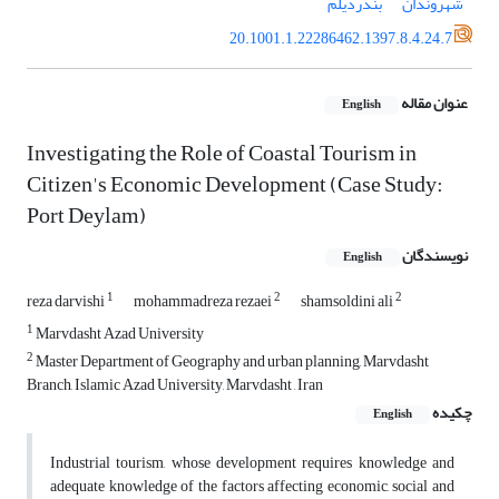
شهروندان
بندردیلم
20.1001.1.22286462.1397.8.4.24.7
عنوان مقاله
English
Investigating the Role of Coastal Tourism in
Citizen's Economic Development (Case Study:
Port Deylam)
نویسندگان
English
1
2
2
reza darvishi
mohammadreza rezaei
shamsoldini ali
1
Marvdasht Azad University
2
Master Department of Geography and urban planning, Marvdasht
Branch, Islamic Azad University, Marvdasht , Iran
چکیده
English
Industrial tourism, whose development requires knowledge and
adequate knowledge of the factors affecting economic, social and