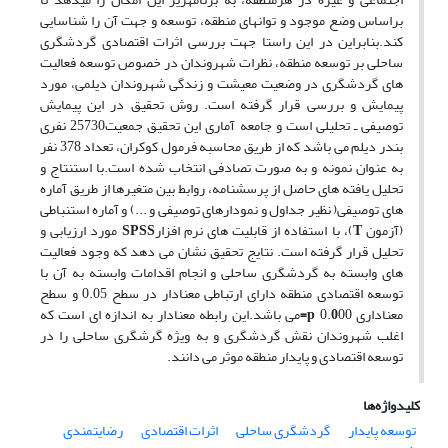
براساس وضع موجود و توان­های منطقه، توسعه و جهت آن را شناسایی
کند.بنابراین در این راستا جهت بررسی اثرات اقتصادی گردشگری
ساحلی بر توسعه منطقه، نظرات شهروندان در خصوص توسعه فعالیت
های گردشگری در وضعیت معیشت و زندگی شهروندان دیلمی، مورد
پیمایش و بررسی قرار گرفته است. روش تحقیق در این پیمایش
توصیفی ـ تحلیلی است و جامعه آماری این تحقیق جمعیت25730 نفری
بندر دیلم می باشد که از طریق محاسبه فرمول کوکران، تعداد 378 نفر
به عنوان نمونه و به صورت تصادفی انتخاب شده است.با استنتاج و
تحلیل یافته های حاصل از پرسشنامه، روابط بین متغیرها از طریق آماره
های توصیفی( نظیر جداول و نمودارهای توصیفی و ...) و آماره استنباطی
(آزمون
T
)، با استفاده از قابلیت های نرم افزار
SPSS
مورد ارزیابی و
تحلیل قرار گرفته است. نتایج تحقیق نشان می دهد که وجود فعالیت
های وابسته به گردشگری ساحلی و انجام اقدامات وابسته به آن با
توسعه اقتصادی منطقه دارای ارتباطی معنادار در سطح 0.05 و سطح
معناداری 0.
00
0
p=
می باشد.این رابطه معنادار به اندازه ای است که
اغلب شهروندان نقش گردشگری و به ویژه گرشگری ساحلی را در
توسعه اقتصادی و پایدار منطقه موثر می دانند.
کلیدواژه‌ها
توسعه پایدار
گردشگری ساحلی
اثرات اقتصادی
رضایتمندی