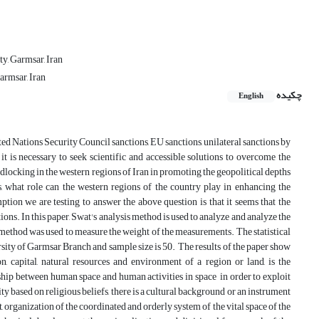
ty, Garmsar, Iran
armsar, Iran
چکیده
English
ited Nations Security Council sanctions, EU sanctions, unilateral sanctions by
it is necessary to seek scientific and accessible solutions to overcome the
andlocking in the western regions of Iran in promoting the geopolitical depths
s, what role can the western regions of the country play in enhancing the
tion we are testing to answer the above question is that it seems that the
tions. In this paper, Swat's analysis method is used to analyze and analyze the
method was used to measure the weight of the measurements. The statistical
rsity of Garmsar Branch and sample size is 50. The results of the paper show
, capital, natural resources and environment of a region or land, is the
nship between human space and human activities in space in order to exploit
ity based on religious beliefs, there is a cultural background or an instrument
, organization of the coordinated and orderly system of the vital space of the