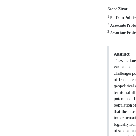
1
Saeed Zinati
1
Ph.D. in Politi
2
Associate Profes
3
Associate Profe
Abstract
The sanctions
various count
challenges po
of Iran in c
geopolitical 
territorial a
potential of 
population of
that the mos
implementatio
logically fro
of science an