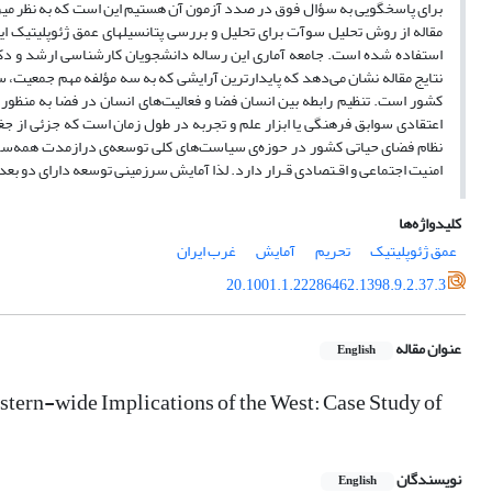
برای پاسخگویی به سؤال فوق در صدد آزمون آن هستیم این است که به نظر می­رسد
نتایج مقاله نشان می‌دهد که پایدارترین آرایشی که به سه مؤلفه مهم جمعیت،
کشور است. تنظیم رابطه بین انسان فضا و فعالیت‌های انسان در فضا به منظو
اعتقادی سوابق فرهنگی یا ابزار علم و تجربه در طول زمان است که جزئی از جغ
نظام فضای حیاتی کشور در حوزه‌ی سیاست‌های کلی توسعه‌ی درازمدت همه‌سونگ
امنیت اجتماعی و اقـتصادی قـرار دارد. لذا آمایش سرزمینی توسعه دارای دو بعد 
کلیدواژه‌ها
عمق ژئوپلیتیک
تحریم
آمایش
غرب ایران
20.1001.1.22286462.1398.9.2.37.3
عنوان مقاله
English
stern-wide Implications of the West: Case Study of
نویسندگان
English