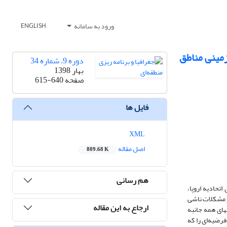
ورود به سامانه
ENGLISH
زمینی مناطق
دوره 9، شماره 34
بهار 1398
صفحه
615-640
فایل ها
XML
اصل مقاله
809.68 K
هم رسانی
تحادیه اروپا،
ر مشکلات ناشی
ارجاع به این مقاله
های همه جانبه
فرضیه‌ای را که