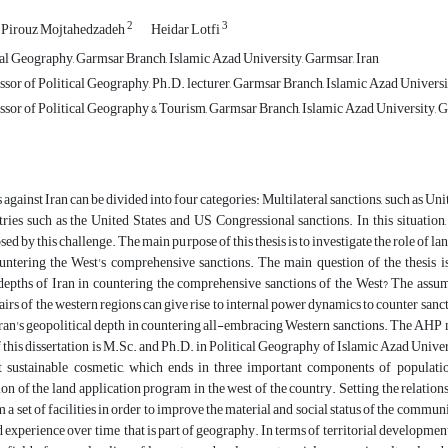
2
3
Pirouz Mojtahedzadeh
Heidar Lotfi
cal Geography, Garmsar Branch, Islamic Azad University, Garmsar, Iran
sor of Political Geography, Ph.D. lecturer, Garmsar Branch, Islamic Azad Universi
ssor of Political Geography & Tourism, Garmsar Branch, Islamic Azad University, G
 against Iran can be divided into four categories: Multilateral sanctions, such as Un
ries such as the United States and US Congressional sanctions. In this situation, 
sed by this challenge. The main purpose of this thesis is to investigate the role of l
ountering the West's comprehensive sanctions. The main question of the thesis i
depths of Iran in countering the comprehensive sanctions of the West? The assump
ffairs of the western regions can give rise to internal power dynamics to counter sanc
Iran's geopolitical depth in countering all-embracing Western sanctions. The AHP 
 this dissertation is M.Sc. and Ph.D. in Political Geography of Islamic Azad Unive
t sustainable cosmetic, which ends in three important components of population
n of the land application program in the west of the country. Setting the relatio
m a set of facilities in order to improve the material and social status of the commun
d experience over time that is part of geography. In terms of territorial development