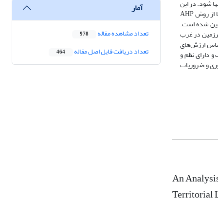
ا شود. در این
آمار
مقاله از روش تحلیل سوآت برای تحلیل و بررسی پتانسیل­های عمق ژئوپلیتیک ایران در مقابله با تحریم­های همه جانبه غرب استفاده می­شود. برای سنجش وزن سنجه‌ها از روش AHP
رشناسی ارشد و دکترای جغرافیای سیاسی دانشگاه آزاد اسلامی واحد گرمسار و حجم نمونه نیز 50 نفر تعیین شده است.
تعداد مشاهده مقاله
سرزمین در غرب
978
اساس ارزش‌های
تعداد دریافت فایل اصل مقاله
464
 دارای‌ نظم و
وری و ضروریات
An Analysis
Territorial 