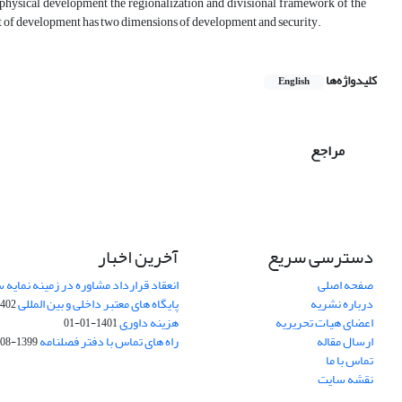
d physical development the regionalization and divisional framework of the
ent of development has two dimensions of development and security.
کلیدواژه‌ها
English
مراجع
دسترسی سریع
آخرین اخبار
صفحه اصلی
انعقاد قرارداد مشاوره در زمینه نمایه
درباره نشریه
پایگاه های معتبر داخلی و بین المللی
02-03-28
اعضای هیات تحریریه
هزینه داوری
1401-01-01
ارسال مقاله
راه های تماس با دفتر فصلنامه
1399-08-20
تماس با ما
نقشه سایت