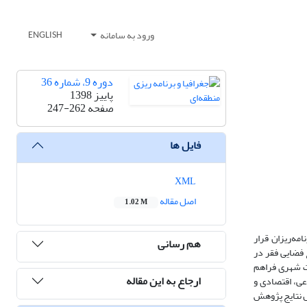
ورود به سامانه
ENGLISH
دوره 9، شماره 36
پاییز 1398
صفحه
247-262
فایل ها
XML
اصل مقاله
1.02 M
مه‌ریزان قرار
هم رسانی
 فضایی فقر در
ات شهری فراهم
ارجاع به این مقاله
و خوشه‌بندی فقر در بلوک‌های شهری اردبیل با استفاده از 31 شاخص اجتماعی، اقتصادی و
 نرم‌افزار Arc/GIS استفاده شده است. بر اساس نتایج پژوهش