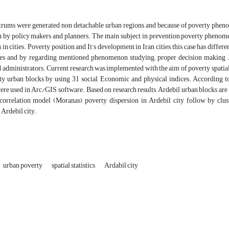
trums were generated non detachable urban regions and because of poverty phen
on by policy makers and planners. The main subject in prevention poverty phenom
 in cities. Poverty position and It’s development in Iran cities, this case has diffe
ies and by regarding mentioned phenomenon studying; proper decision making A
administrators. Current research was implemented with the aim of poverty spatial 
ty urban blocks by using 31 social, Economic and physical indices. According to th
ere used in Arc/GIS software. Based on research results, Ardebil urban blocks are 
-correlation model (Moranas), poverty dispersion in Ardebil city follow by clu
Ardebil city.
urban poverty
spatial statistics
Ardabil city