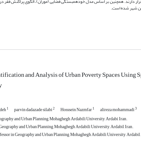
رار دارند. همچنین بر اساس مدل خودهمبستگی فضایی (موران)، الگوی پراکنش فقر در 
این شهر شده است.
ntification and Analysis of Urban Poverty Spaces Using 
y
1
2
1
3
ndeh
parvin dadazade silabi
Hosssein Nazmfar
alireza mohammadi
ography and Urban Planning, Mohaghegh Ardabili University, Ardabi, Iran.
Geography and Urban Planning, Mohaghegh Ardabili University, Ardabil, Iran.
fessor in Geography and Urban Planning, Mohaghegh Ardabili University, Ardabil, 