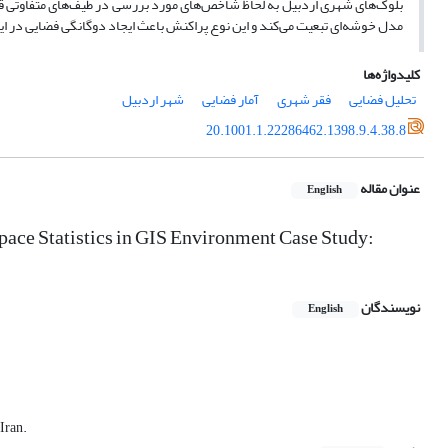
بلوک‌های شهری اردبیل به لحاظ شاخص‌های مورد بررسی در طیف‌های متفاوتی ق
مدل خوشه‌ای تبعیت می‌کند و این نوع پراکنش باعث ایجاد دوگانگی فضایی در 
کلیدواژه‌ها
تحلیل فضایی
فقر شهری
آمار فضایی
شهر اردبیل
20.1001.1.22286462.1398.9.4.38.8
عنوان مقاله
English
Space Statistics in GIS Environment Case Study:
نویسندگان
English
Iran.