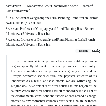
1
2
3
hamid ziran
Mohammad Baset Ghorshi Mina Abad
t amar
2
Eisa Pourramzan
1
Ph.D. Student of Geography and Rural Planning, Rasht Branch, Islamic
Azad University, Rasht, Iran.
2
Assistant Professor of Geography and Rural Planning, Rasht Branch,
Islamic Azad University, Rasht, Iran.
3
Associate Professor of Geography and Rural Planning, Rasht Branch,
Islamic Azad University, Rasht, Iran.
چکیده
English
Climatic features in Guilan province have caused until the province
is geographically different from other provinces in the country.
The barren conditions of this province have greatly influenced the
lifestyle, economic, social, cultural and physical structure of its
inhabitants.As a result of these effects, we are witnessing the
geographical developments of rural housing in this region of the
country.Where the rural housing structure should be in the light of
the environmental conditions and factors of each areaAnd change,
affected by environmental variables, but it seems that in the trench
section of the city of Rasht, this relationship has become