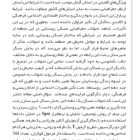
ویژگی‌های اقلیمی در استان گیلان موجب شده است تا شرایط این استان
ازنظر جغرافیایی نسبت به سایر استان‌های کشور متفاوت باشد. شرایط
پرباران این استان در نحوه زندگی و ساختار اقتصادی، اجتماعی، فرهنگی
و کالبدی ساکنان آن تأثیر فراوان داشته است. به‌طوری که در پی این
تأثیرات، شاهد تحولات جغرافیایی مسکن روستایی در این منطقه از
کشور هستیم. در شرایطی که ساختار مسکن روستایی باید در سایه
توجه به شرایط و عوامل محیطی هر منطقه باشد و تحولات، متأثر از
متغیرهای محیط قرار گیرد، اما به نظر می‌رسد که در بخش سنگر
شهرستان رشت این رابطه در بعضی از نقاط روستایی و به دلایل مختلف،
حالت نأمانوسی به خود گرفته است؛ تمامی این تحولات در تجمیع با
یکدیگر اثری بر مساکن این بخش گذاشته‌اند که بر کیفیت محیطی را نیز
تحت شعاع خود قرار داده‌اند؛ در بخش سنگر روند تحولات به ‌خصوص
در شیوه زندگی روستاییان سریعاً تغییر یافته است و به طوری که طی
چند دهه اخیر، روستاها، تحت تأثیر تغییرات اجتماعی، از لحاظ زیستی و
فرهنگی، دچار دگرگونی فزاینده‌ای شده‌اند. سؤال اصلی مقاله حاضر
این است که تحولات مسکن یک دهه اخیر بخش سنگر شهرستان رشت
چه تأثیری بر مؤلفه معنی نواحی روستایی گذارده است؟ برای
رسیدن
به
این
مهم، از
روش
توصیفی-
تحلیلی
و
نرم‌افزار
Spss
در
تحلیل
داده‌ها
استفاده
شده
و
با
به‌کارگیری
آزمونهای
آنالیز
واریانس یک‌طرفه، همگنی
کای دو،رگرسیون خطی
و آزمون
T
یک‌ طرفه و زوجی،
به
ارزیابی
هرکدام
شاخص‌ها
پرداخته
شده
است. با
استفاده
از
فرمول کوکران،
تعداد
344
پرسشنامه
در
روستاهای
مورد مطالعه
توزیع
گردیده
است.
این