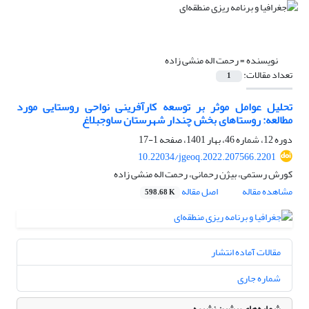
نویسنده =
رحمت اله منشی زاده
تعداد مقالات:
1
تحلیل عوامل موثر بر توسعه کارآفرینی نواحی روستایی مورد
مطالعه: روستاهای بخش چندار شهرستان ساوجبلاغ
دوره 12، شماره 46، بهار 1401، صفحه
1-17
10.22034/jgeoq.2022.207566.2201
کورش رستمی، بیژن رحمانی، رحمت اله منشی زاده
مشاهده مقاله
اصل مقاله
598.68 K
مقالات آماده انتشار
شماره جاری
شماره‌های پیشین نشریه