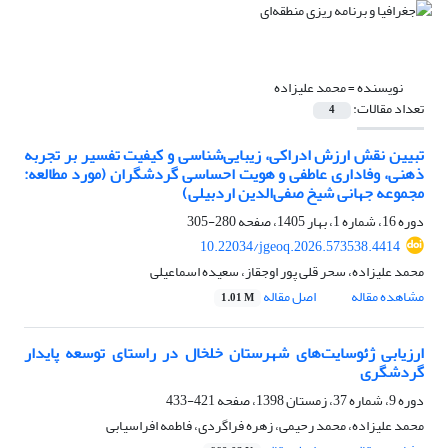
نویسنده =
محمد علیزاده
تعداد مقالات:
4
تبیین نقش ارزش ادراکی، زیبایی‌شناسی و کیفیت تفسیر بر تجربه
ذهنی، وفاداری عاطفی و هویت احساسی گردشگران (مورد مطالعه:
مجموعه جهانی شیخ صفی‌الدین اردبیلی)
دوره 16، شماره 1، بهار 1405، صفحه
280-305
10.22034/jgeoq.2026.573538.4414
محمد علیزاده، سحر قلی پور اوجقاز، سعیده اسماعیلی
مشاهده مقاله
اصل مقاله
1.01 M
ارزیابی ژئوسایت‌های شهرستان خلخال در راستای توسعه پایدار
گردشگری
دوره 9، شماره 37، زمستان 1398، صفحه
421-433
محمد علیزاده، محمد رحیمی، زهره فراگردی، فاطمه افراسیابی