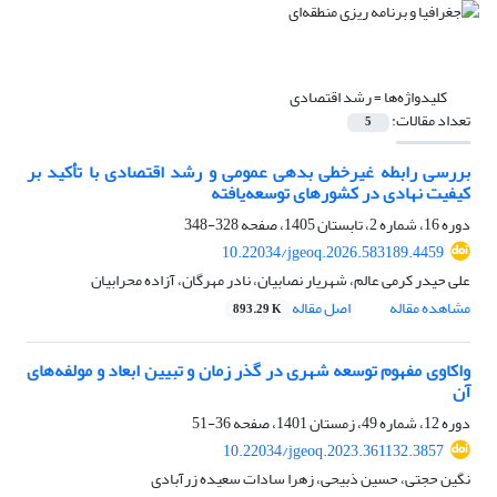
کلیدواژه‌ها =
رشد اقتصادی
تعداد مقالات:
5
بررسی رابطه غیرخطی بدهی عمومی و رشد اقتصادی با تأکید بر
کیفیت نهادی در کشورهای توسعه‌یافته
دوره 16، شماره 2، تابستان 1405، صفحه
328-348
10.22034/jgeoq.2026.583189.4459
علی حیدر کرمی عالم، شهریار نصابیان، نادر مهرگان، آزاده محرابیان
مشاهده مقاله
اصل مقاله
893.29 K
واکاوی مفهوم توسعه شهری در گذر زمان و تبیین ابعاد و مولفه‌های
آن
دوره 12، شماره 49، زمستان 1401، صفحه
36-51
10.22034/jgeoq.2023.361132.3857
نگین حجتی، حسین ذبیحی، زهرا سادات سعیده زرآبادی