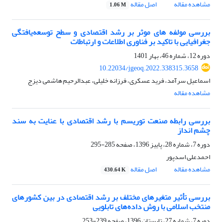
مشاهده مقاله
اصل مقاله
1.06 M
بررسی مولفه های موثر بر رشد اقتصادی و سطح توسعه‌یافتگی
جغرافیایی با تاکید بر فناوری اطلاعات و ارتباطات
دوره 12، شماره 46، بهار 1401
10.22034/jgeoq.2022.338315.3658
اسماعیل سرآمد، فرید عسکری، فرزانه خلیلی، عبدالرحیم هاشمی دیزج
مشاهده مقاله
بررسی رابطه صنعت توریسم با رشد اقتصادی با عنایت به سند
چشم انداز
دوره 7، شماره 28، پاییز 1396، صفحه
285-295
احمدعلی اسدپور
مشاهده مقاله
اصل مقاله
430.64 K
بررسی تأثیر متغیرهای مختلف بر رشد اقتصادی در بین کشورهای
منتخب اسلامی با روش داده‌های تابلویی
دوره 7، شماره 27، تابستان 1396، صفحه
239-253