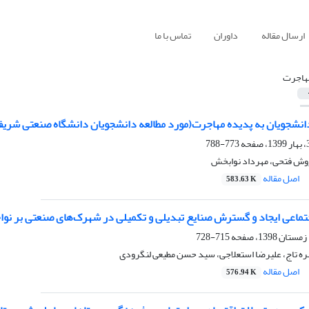
ارسال مقاله
داوران
تماس با ما
هاجرت
شجویان به پدیده مهاجرت(مورد مطالعه دانشجویان دانشگاه صنعتی شریف
773-788
وش فتحی، مهرداد نوابخش
اصل مقاله
583.63 K
اجتماعی ایجاد و گسترش صنایع تبدیلی و تکمیلی در شهرک‌های صنعتی بر ن
715-728
ه تاج، علیرضا استعلاجی، سید حسن مطیعی لنگرودی
اصل مقاله
576.94 K