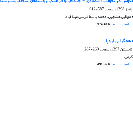
کوس در تحولات اقتصادی - اجتماعی و فرهنگی روستاهای ساحلی شهرست
587-612
ه مولایی هشجین، محمد باسط قرشی مینا آباد
اصل مقاله
974.48 K
همگرایی اروپا
269-287
کرمی
اصل مقاله
491.66 K