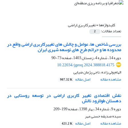
کلیدواژه‌ها =
تغییرکاربری اراضی
تعداد مقالات:
2
بررسی شاخص ها، عوامل و چالش های تغییرکاربری اراضی واقع در
محدوده ها و حرائم طرح های توسعه شهری ایران
دوره 14، شماره 4، زمستان 1403، صفحه
73-90
10.22034/jgeoq.2024.388818.4175
الهام ولی زاده، ناجی پژمان ضیایی
مشاهده مقاله
اصل مقاله
907.32 K
نقش اقتصادی تغییر کاربری اراضی در توسعه روستایی در
دهستان طولارود تالش
دوره 9، شماره 34، بهار 1398، صفحه
199-209
سیده صدیقه حسنی مهر
مشاهده مقاله
اصل مقاله
421.2 K