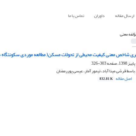
ارسال مقاله
داوران
تماس با ما
ؤلفه معنی
یری شاخص معنی کیفیت محیطی از تحولات مسکن( مطالعه موردی سکونتگا
303-326
باسط قرشی مینا آباد، تیمور آمار، عیسی پوررمضان
اصل مقاله
832.81 K