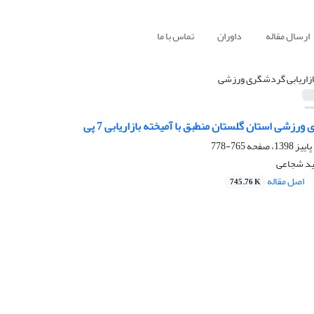
ارسال مقاله
داوران
تماس با ما
ازاریابی گردشگری ورزشی
رزشی استان گلستان منطبق با آمیخته بازاریابی 7 پی
765-778
ید شجاعی
اصل مقاله
745.76 K