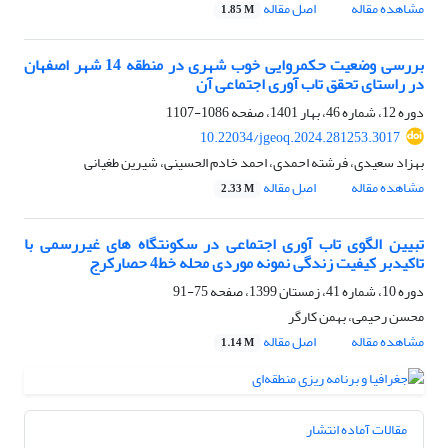
مشاهده مقاله
اصل مقاله
1.85 M
بررسی وضعیت حکمروایی خوب شهری در منطقه 14 شهر اصفهان
در راستای تحقق تاب آوری اجتماعی آن
دوره 12، شماره 46، بهار 1401، صفحه
1086-1107
10.22034/jgeoq.2024.281253.3017
بهزاد سعیدی، فرشته احمدی، احمد خادم الحسینی، شیرین طغیانی
مشاهده مقاله
اصل مقاله
2.33 M
تبیین الگوی تاب آوری اجتماعی در سکونتگاه های غیررسمی با
تاکیدبر کیفیت زندگی نمونه موردی محله خط4 حصارکرج
دوره 10، شماره 41، زمستان 1399، صفحه
75-91
محسن رحیمی، بهمن کارگر
مشاهده مقاله
اصل مقاله
1.14 M
مقالات آماده انتشار