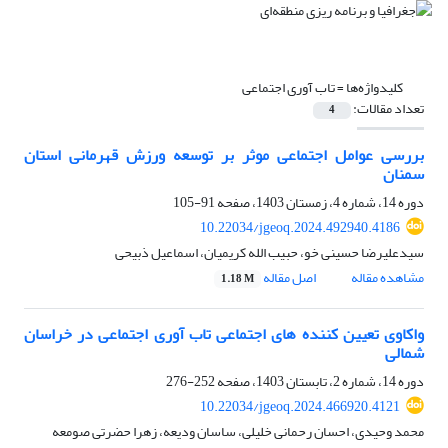
کلیدواژه‌ها =
تاب آوری اجتماعی
تعداد مقالات:
4
بررسی عوامل اجتماعی موثر بر توسعه ورزش قهرمانی استان
سمنان
دوره 14، شماره 4، زمستان 1403، صفحه
91-105
10.22034/jgeoq.2024.492940.4186
سیدعلیرضا حسینی خو، حبیب الله کریمیان، اسماعیل ذبیحی
مشاهده مقاله
اصل مقاله
1.18 M
واکاوی تعیین کننده های اجتماعی تاب آوری اجتماعی در خراسان
شمالی
دوره 14، شماره 2، تابستان 1403، صفحه
252-276
10.22034/jgeoq.2024.466920.4121
محمد وحیدی، احسان رحمانی خلیلی، ساسان ودیعه، زهرا حضرتی صومعه