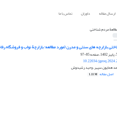
ارسال مقاله
داوران
تماس با ما
طالعۀ مردم شناختی
ی بازارچه های سنتی و مدرن (مورد مطالعه؛ بازارچۀ نواب و فروشگاه رفاه منطقه 12 شه
85-97
10.22034/jgeoq.2024.
مد همایون سپهر، وحید رشیدوش
اصل مقاله
1.11 M