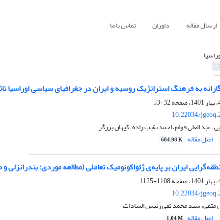
ارسال مقاله
داوران
تماس با ما
وراسیا
ارانه به فرهنگ استراتژیک روسیه و ایران در جغرافیای سیاسی اوراسیا تاثیر
32-53
10.22034/jgeoq.
، عبد العلی قوام، احمد نقیب زاده، کیهان برزگر
اصل مقاله
684.98 K
قه‌گرایی ایران بر پایه‌ی ژئواکونومیک تعاملی (مطالعه موردی: بندرانزلی و م
1108-1125
10.22034/jgeoq.
ن متقی، سید محمد تقی رئیس السادات
اصل مقاله
1.04 M