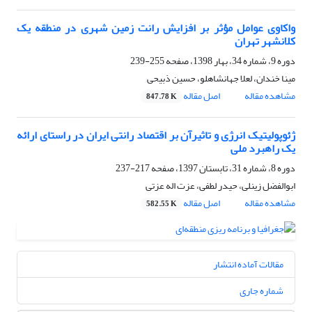
واکاوی عوامل مؤثر بر افزایش رانت زمین شهری در منطقه یک
کلانشهر تهران
دوره 9، شماره 34، بهار 1398، صفحه
255-239
مینا خندان، لعلا جهانشاهلو، حسین ذبیحی
مشاهده مقاله
اصل مقاله
847.78 K
ژئوپولیتیک انرژی و تاثیرآن بر اقتصاد رانتی ایران در راستای ارائه
یک راهبرد ملی
دوره 8، شماره 31، تابستان 1397، صفحه
217-237
ابوالفضل زینلی، حیدر لطفی، عزت اله عزتی
مشاهده مقاله
اصل مقاله
582.55 K
مقالات آماده انتشار
شماره جاری