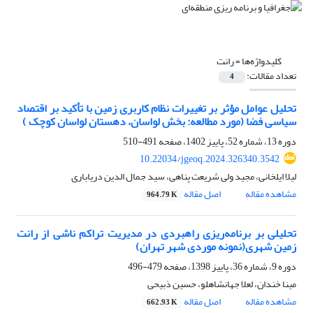
کلیدواژه‌ها =
رانت
تعداد مقالات:
4
تحلیل عوامل مؤثر بر تغییرات نظام کاربری زمین با تأکید بر اقتصاد
سیاسی فضا (مورد مطالعه: بخش لواسان، دهستان لواسان کوچک )
دوره 13، شماره 52، پاییز 1402، صفحه
491-510
10.22034/jgeoq.2024.326340.3542
لیلا ایلخانی، مجید ولی شریعت پناهی، سید جمال الدین دریاباری
مشاهده مقاله
اصل مقاله
964.79 K
تحلیلی بر برنامه‌ریزی راهبردی در مدیریت تراکم ناشی از رانت
زمین شهری(نمونه موردی شهر تهران)
دوره 9، شماره 36، پاییز 1398، صفحه
479-496
مینا خندان، لعلا جهانشاهلو، حسین ذبیحی
مشاهده مقاله
اصل مقاله
662.93 K