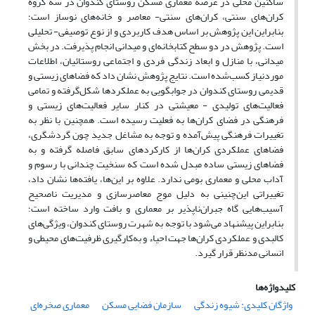
ساکنین محلی در عرصه معماری مسکن روستای کندوان در سه گروه
کران‌های سنتی، کران‌های سنتی- معاصر و خانه‌های نوساز است؛
بنابراین این پژوهش بر اساس هدف کاربردی و از نوع توصیفی- تحلیلی
است. پژوهش در دو سطح کتابخانه‌ای و میدانی انجام پذیرفت. در بخش
میدانی، با منازل و ابعاد زندگی فردی و اجتماعی روستائیان، اطلاعات
موردنیاز کسب‌شده است. نتایج پژوهش نشان داد که فضاهای زیستی و
قدیمی روستای کندوان در جوابگویی به عملکردها شکل‌گرفته و تمامی
فعالیت‌های تولیدی - معیشتی در کنار سایر فعالیت‌های زیستی و
فرهنگی در فضای کران‌ها به فعلیت رسیده است. همچنین با نظر به
تغییرات فرهنگی پیش‌آمده و توجه به مشاغل جدید چون گردشگری،
فضاهای عملکردی کران‌ها از کارکردهای سابق فاصله گرفته و به
فضاهای زیستی ساده مبدل شده است که سنخیت چندانی با رسوم و
آداب محلی و معماری بومی ندارد. علاوه بر این‌ها، یافته‌ها نشان داد،
تغییراتی این‌چنینی به دلیل موج معاصرسازی و مدیریت ناصحیح
آسیب‌هایی گاه جبران‌ناپذیر بر معماری و بافت وارد ساخته است؛
بنابراین پیشنهاد می‌شود با توجه به شهرت روستای کندوان، ویژگی‌های
کالبدی و عملکردی کران‌ها جهت احیاء و به‌کارگیری ظرفیت‌های محیطی و
انسانی مدنظر قرار گیرد.
کلیدواژه‌ها
واژگان کلیدی: شیوه زندگی
سازمان فضایی مسکن
معماری صخره‌ای