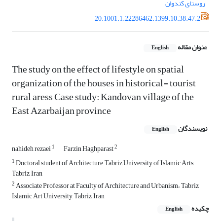
روستای کندوان
20.1001.1.22286462.1399.10.38.47.2
عنوان مقاله
English
The study on the effect of lifestyle on spatial
organization of the houses in historical- tourist
rural aress Case study: Kandovan village of the
East Azarbaijan province
نویسندگان
English
1
2
nahideh rezaei
Farzin Haghparast
1
Doctoral student of Architecture, Tabriz University of Islamic Arts,
Tabriz, Iran
2
Associate Professor at Faculty of Architecture and Urbanism، Tabriz
Islamic Art University, Tabriz, Iran
چکیده
English