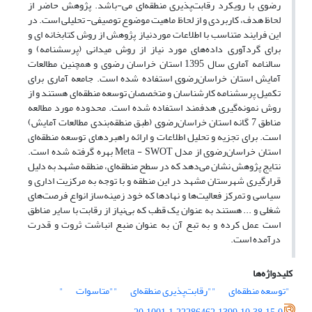
رضوی با رویکرد رقابت‌پذیری منطقه‌ای می-باشد. پژوهش حاضر از
لحاظ هدف، کاربردی و از لحاظ ماهیت موضوع توصیفی- تحلیلی است. در
این فرایند متناسب با اطلاعات موردنیاز پژوهش از روش کتابخانه ای و
برای گردآوری داده‌های مورد نیاز از روش میدانی (پرسشنامه) و
سالنامه آماری سال 1395 استان خراسان رضوی و همچنین مطالعات
آمایش استان خراسان‌رضوی استفاده شده است. جامعه آماری برای
تکمیل پرسشنامه کارشناسان و متخصصان توسعه منطقه‌ای هستند و از
روش نمونه‌گیری هدفمند استفاده شده است. محدوده مورد مطالعه
مناطق 7 گانه استان خراسان‌رضوی (طبق منطقه‌بندی مطالعات آمایش)
است. برای تجزیه و تحلیل اطلاعات و ارائه راهبردهای توسعه منطقه‌ای
استان خراسان‌رضوی از مدل Meta - SWOT بهره گرفته شده است.
نتایج پژوهش نشان می‌دهد که در سطح منطقه‌ای، منطقه مشهد به دلیل
قرارگیری شهرستان مشهد در این منطقه و با توجه به مرکزیت اداری و
سیاسی و تمرکز فعالیت‌ها و نهادها که خود زمینه‌ساز انواع فرصت‌های
شغلی و ... هستند به عنوان یک قطب که بی‌نیاز از رقابت با سایر مناطق
است عمل کرده و به تبع آن به عنوان منبع انباشت ثروت و قدرت
درآمده است.
کلیدواژه‌ها
"توسعه منطقه‌ای
""رقابت‌پذیری منطقه‌ای
""متاسوات
"