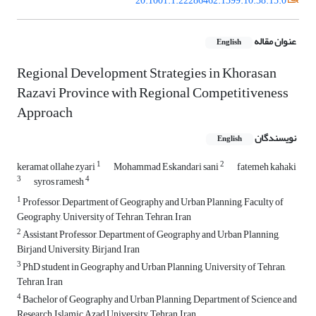
20.1001.1.22286462.1399.10.38.15.0
عنوان مقاله
English
Regional Development Strategies in Khorasan
Razavi Province with Regional Competitiveness
Approach
نویسندگان
English
1
2
keramat ollahe zyari
Mohammad Eskandari sani
fatemeh kahaki
3
4
syros ramesh
1
Professor, Department of Geography and Urban Planning, Faculty of
Geography, University of Tehran, Tehran, Iran
2
Assistant Professor, Department of Geography and Urban Planning,
Birjand University, Birjand, Iran
3
PhD student in Geography and Urban Planning, University of Tehran,
Tehran, Iran
4
Bachelor of Geography and Urban Planning, Department of Science and
Research, Islamic Azad University, Tehran, Iran