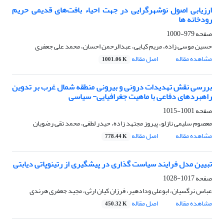
ارزیابی اصول نوشهرگرایی در جهت احیاء بافت‌های قدیمی حریم
رودخانه ها
صفحه
979-1000
حسین موسی زاده، مریم کیایی، عبدالرحمن احسان، محمد علی جعفری
مشاهده مقاله
اصل مقاله
1001.06 K
بررسی نقش تهدیدات درونی و بیرونی منطقه شمال غرب بر تدوین
راهبردهای دفاعی با ماهیت جغرافیایی- سیاسی
صفحه
1001-1015
معصوم سلیمی نازلو، پیروز مجتهد زاده، حیدر لطفی، محمد تقی رضویان
مشاهده مقاله
اصل مقاله
778.44 K
تبیین مدل فرایند سیاست گذاری در پیشگیری از رتینوپاتی دیابتی
صفحه
1017-1028
عباس نرگسیان، ابوعلی ودادهیر، فرزان کیان ارثی، مجید جعفری هرندی
مشاهده مقاله
اصل مقاله
450.32 K