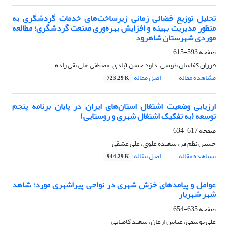
تحلیل توزیع فضائی زمانی زیرساخت‌های خدمات گردشگری به
منظور مدیریت بهینه و افزایش بهره‌وری صنعت گردشگری؛ مطالعه
موردی شهرستان شاهرود
صفحه
593-615
فرزان کفاشان طوسی، داود حسن آبادی، مصطفی علی نقی زاده
مشاهده مقاله
اصل مقاله
723.29 K
ارزیابی وضعیت اشتغال استان‌های ایران در پایان برنامه پنجم
توسعه (به تفکیک اشتغال شهری و روستایی)
صفحه
617-634
حسین نظم فر، سعیده علوی، علی عشقی
مشاهده مقاله
اصل مقاله
944.29 K
عوامل و پیامدهای خزش شهری در نواحی پیراشهری مورد: شاهد
شهر شهریار
صفحه
635-654
علی یوسفی، عباس ارغان، سعید کامیابی