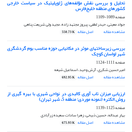
تحلیل و بررسی نقش مؤلفه‌های ژئوپلیتیک در سیاست خارجی
کشورهای منطقه‌ خلیج‌فارس
صفحه
1089-1109
جواد معیتی، حیدر لطفی، پیروز مجتهد زاده، مجید ولی شریعت پناهی
مشاهده مقاله
اصل مقاله
550.73 K
بررسی زیرساختهای موثر در مکانیابی حوزه مناسب بوم گردشگری
شهر لواسان کوچک
صفحه
1111-1124
امیرحسین شکری، آرش وحید، اسماعیل شیعه
مشاهده مقاله
اصل مقاله
692.95 K
ارزیابی میزان تاب آوری کالبدی در نواحی شهری با بهره گیری از
روش الکتره (نمونه موردی: منطقه 5، شهر تهران)
صفحه
1125-1139
بهار عبداله، حسین ذبیحی، زهرا سادات سعیده زرآبادی
مشاهده مقاله
اصل مقاله
675.93 K