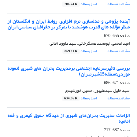
مشاهده مقاله
اصل مقاله
706.74 K
آینده پژوهی و مدلسازی نرم افزاری روابط ایران و انگلستان از
منظر مؤلفه های قدرت هوشمند با تمرکز بر جغرافیای سیاسی ایران
صفحه
655-670
امید افخمی، ابومحمد عسگرخانی، سید داوود آقائی
مشاهده مقاله
اصل مقاله
869.11 K
بررسی تاثیرسرمایه اجتماعی برمدیریت بحران های شهری (نمونه
موردی:منطقه15شهرتهران)
صفحه
671-686
سید خلیل سیدعلیپور، حسین خورشیدی
مشاهده مقاله
اصل مقاله
634.36 K
الزامات مدیریت بحران‌های شهری از دیدگاه حقوق کیفری و فقه
امامیه
صفحه
687-717