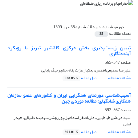
دوره و شماره:
دوره 10، شماره 38، بهار 1399
تعداد مقالات:
35
تبیین زیست‌پذیری بخش مرکزی کلانشهر تبریز با رویکرد
آینده‌نگاری
صفحه
547-565
علیرضا صدیقی اقدس، بختیار عزت پناه، بشیر بیگ بابایی
مشاهده مقاله
اصل مقاله
928.05 K
آسیب‌شناسی دورنمای همگرایی ایران و کشورهای عضو سازمان
همکاری شانگهای: مطالعه موردی چین
صفحه
567-592
سید مرتضی طباطبایی، علی اصغر اسماعیل پورروشن، تهمینه دانیالی، حیدر
لطفی
مشاهده مقاله
اصل مقاله
891.01 K