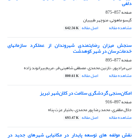
دلفی
صفحه
857-875
گیسو ماهوتی، منوچهر طبیبیان
مشاهده مقاله
اصل مقاله
642.56 K
سنجش میزان رضایتمندی شهروندان از عملکرد سازمان‎های
خدمات‎‌رسان در شهر کوهدشت
صفحه
877-895
نبی مرادپور، نازنین محمدی، مصطفی شاهینی فر، مریم بیرانوند زاده
مشاهده مقاله
اصل مقاله
800.61 K
امکان‌سنجی گردشگری سلامت در کلان‌شهر تبریز
صفحه
897-916
جلال مظفری، محمد رضا پور محمدی، بختیار عزت پناه
مشاهده مقاله
اصل مقاله
693.47 K
نقش مولفه های توسعه پایدار در مکانیابی شهرهای جدید در