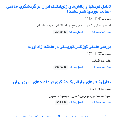
تحلیل فرصت‎ها و چالش‌های ژئوپلیتیک ایران بر گردشگری مذهبی
(مطالعه موردی: شهر مشهد)
صفحه
1141-1166
افشین متقی، آرش قربانی سپهر، لیلا کیانی، مهتاب امرایی
مشاهده مقاله
اصل مقاله
758.88 K
بررسی منحنی کوزنتس توریستی در منطقه آزاد اروند
صفحه
1167-1179
علیرضا اقبالی
مشاهده مقاله
اصل مقاله
797.52 K
تحلیل شعارهای تبلیغاتی گردشگری در مقصدهای شهری ایران
صفحه
1180-1196
سیّد محمّد میرتقیان رودسری، مهشید ناسوتی
مشاهده مقاله
اصل مقاله
904.9 K