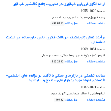
ارائه الگوی ارزیابی تاب‌آوری در مدیریت جامع کلانشهر تاب آور
صفحه
1029-1055
وحید نوروزی، مجید عباسپور، آیدا احمدی
مشاهده مقاله
اصل مقاله
491.89 K
برآیند نقش ژئوپلیتیک جریانات فکری خاص خاورمیانه در امنیت
منطقه ای
صفحه
1051-1069
کیومرث یزدان پناه درو، رضا دولتی، سعید براهوئی
مشاهده مقاله
اصل مقاله
812.24 K
مطالعه تطبیقی در بازارهای سنتی با تأکید بر مؤلفه های اجتماعی-
اقتصادی نمونه موردی: بازارهای سنندج و سلیمانیه
صفحه
1071-1087
الهام فاطمی، ارسلان طهماسبی، آلان فریدون
مشاهده مقاله
اصل مقاله
707 K