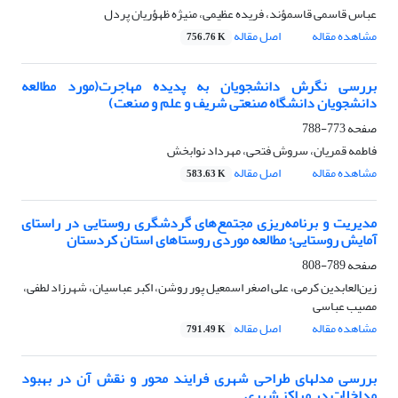
عباس قاسمی قاسمؤند، فریده عظیمی، منیژه ظهؤریان پردل
مشاهده مقاله
اصل مقاله
756.76 K
بررسی نگرش دانشجویان به پدیده مهاجرت(مورد مطالعه
دانشجویان دانشگاه صنعتی شریف و علم و صنعت)
صفحه
773-788
فاطمه قمریان، سروش فتحی، مهرداد نوابخش
مشاهده مقاله
اصل مقاله
583.63 K
مدیریت و برنامه‌ریزی مجتمع‌های گردشگری روستایی در راستای
آمایش روستایی؛ مطالعه موردی روستاهای استان کردستان
صفحه
789-808
زین‌العابدین کرمی، علی اصغر اسمعیل پور روشن، اکبر عباسیان، شهرزاد لطفی،
مصیب عباسی
مشاهده مقاله
اصل مقاله
791.49 K
بررسی مدلهای طراحی شهری فرایند محور و نقش آن در بهبود
مداخلات در مراکز شهری