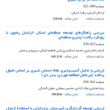
صفحه
809-821
اردلان کریمی، زهرا شرقی
مشاهده مقاله
اصل مقاله
518.6 K
بررسی راهکارهای توسعه منطقه‌ای استان خراسان رضوی با
رویکرد رقابت-پذیری منطقه‌ای
صفحه
823-839
کرامت اله زیاری، محمد اسکندری ثانی، فاطمه کهکی، سیروس رامش
مشاهده مقاله
اصل مقاله
645.21 K
ارزیابی و تحلیل آسیب‌پذیری نقاط حساس شهری بر اساس اصول
پدافند غیرعامل (مطالعه موردی: بندر دیّر)
صفحه
841-856
رضا مختاری ملک آبادی، محسن سقایی، عقیل گنخکی
مشاهده مقاله
اصل مقاله
700.88 K
ارزیابی توسعه گردشگری شهرستان بندرانزلی با استفاده ازمدل