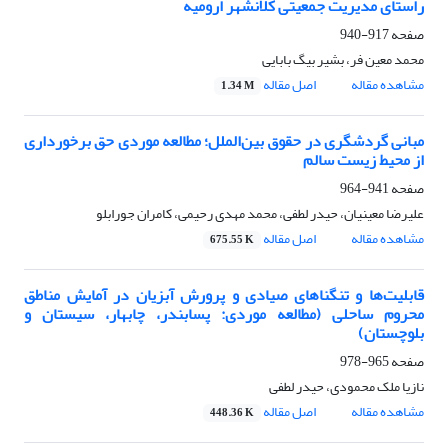
راستای مدیریت جمعیتی کلانشهر ارومیه
صفحه
917-940
محمد معین فر، بشیر بیگ بابایی
مشاهده مقاله
اصل مقاله
1.34 M
مبانی گردشگری در حقوق بین‌الملل؛ مطالعه موردی حق برخورداری
از محیط زیست سالم
صفحه
941-964
علیرضا معینیان، حیدر لطفی، محمد مهدی رحیمی، کامران جورابلو
مشاهده مقاله
اصل مقاله
675.55 K
قابلیت‌ها و تنگناهای صیادی و پرورش آبزیان در آمایش مناطق
محروم ساحلی (مطالعه موردی: پسابندر، چابهار، سیستان و
بلوچستان‌)
صفحه
965-978
نازیا ملک محمودی، حیدر لطفی
مشاهده مقاله
اصل مقاله
448.36 K