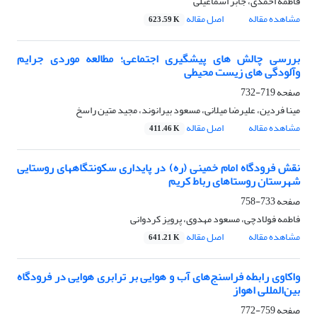
فاطمه احمدی، جابر اسماعیلی
مشاهده مقاله
اصل مقاله
623.59 K
بررسی چالش های پیشگیری اجتماعی؛ مطالعه موردی جرایم
وآلودگی های زیست محیطی
صفحه
719-732
مینا فردین، علیرضا میلانی، مسعود بیرانوند، مجید متین راسخ
مشاهده مقاله
اصل مقاله
411.46 K
نقش فرودگاه امام خمینی (ره) در پایداری سکونتگاههای روستایی
شهرستان روستا‌های رباط کریم
صفحه
733-758
فاطمه فولادچی، مسعود مهدوی، پرویز کردوانی
مشاهده مقاله
اصل مقاله
641.21 K
واکاوی رابطه فراسنج‌های آب و هوایی بر ترابری هوایی در فرودگاه
بین‌المللی اهواز
صفحه
759-772