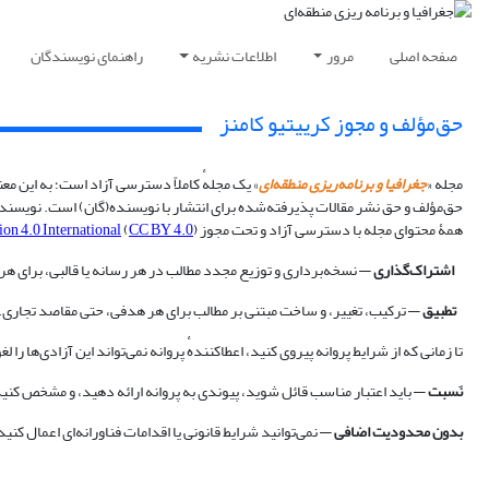
صفحه اصلی
مرور
اطلاعات نشریه
راهنمای نویسندگان
حق‌مؤلف و مجوز کرییتیو کامنز
مجله
«
جغرافیا و برنامه‌ریزی منطقه‌ای
»
یک مجلهٔ کاملاً دسترسی آزاد است؛ به این مع
حق‌مؤلف و حق نشر مقالات پذیرفته‌شده برای انتشار با نویسنده(گان) است. نویسنده(
همۀ محتوای مجله با دسترسی آزاد و تحت مجوز
) منتشر می‌شود که به کاربران اجازه می‌دهد مقاله را با شرایط زیر کپی، تطبیق و توزیع مجدد کنند:
CC BY 4.0
(
on 4.0 International
اشتراک‌گذاری
— نسخه‌برداری و توزیع مجدد مطالب در هر رسانه یا قالبی، برای ه
تطبیق
— ترکیب، تغییر، و ساخت مبتنی بر مطالب برای هر هدفی، حتی مقاصد تجاری.
تا زمانی که از شرایط پروانه پیروی کنید، اعطاکنندهٔ پروانه نمی‌تواند این آزادی‌ها را لغ
نَسبت
— باید اعتبار مناسب قائل شوید، پیوندی به پروانه ارائه دهید، و مشخص کنید ک
بدون محدودیت اضافی
— نمی‌توانید شرایط قانونی یا اقدامات فناورانه‌ای اعمال کنید 