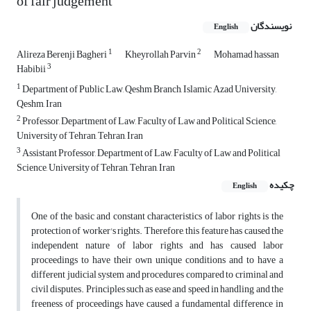
of fair judgement
نویسندگان
English
1
2
Alireza Berenji Bagheri
Kheyrollah Parvin
Mohamad hassan
3
Habibii
1
Department of Public Law, Qeshm Branch, Islamic Azad University,
Qeshm, Iran
2
Professor, Department of Law, Faculty of Law and Political Science,
University of Tehran, Tehran, Iran
3
Assistant Professor, Department of Law, Faculty of Law and Political
Science, University of Tehran, Tehran, Iran
چکیده
English
One of the basic and constant characteristics of labor rights is the
protection of worker's rights. Therefore, this feature has caused the
independent nature of labor rights and has caused labor
proceedings to have their own unique conditions and to have a
different judicial system and procedures compared to criminal and
civil disputes. Principles such as ease and speed in handling and the
freeness of proceedings have caused a fundamental difference in