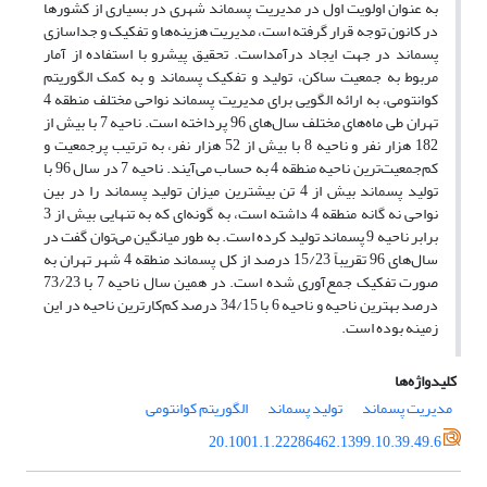
به عنوان اولویت اول در مدیریت پسماند شهری در بسیاری از کشورها
در کانون توجه قرار گرفته است، مدیریت هزینه‌ها و تفکیک و جداسازی
پسماند در جهت ایجاد درآمداست. تحقیق پیشرو با استفاده از آمار
مربوط به جمعیت ساکن، تولید و تفکیک پسماند و به کمک الگوریتم
کوانتومی، به ارائه الگویی برای مدیریت پسماند نواحی مختلف منطقه 4
تهران طی ماه‌های مختلف سال‌های 96 پرداخته است. ناحیه 7 با بیش از
182 هزار نفر و ناحیه 8 با بیش از 52 هزار نفر، به ترتیب پرجمعیت و
کم‌جمعیت‌ترین ناحیه منطقه 4 به حساب می‌آیند. ناحیه 7 در سال 96 با
تولید پسماند بیش از 4 تن بیشترین میزان تولید پسماند را در بین
نواحی نه گانه منطقه 4 داشته است، به گونه‌ای که به تنهایی بیش از 3
برابر ناحیه 9 پسماند تولید کرده است. به طور میانگین می‌توان گفت در
سال‌های 96 تقریباً 15/23 درصد از کل پسماند منطقه 4 شهر تهران به
صورت تفکیک جمع‌آوری شده است. در همین سال ناحیه 7 با 73/23
درصد بهترین ناحیه و ناحیه 6 با 34/15 درصد کم‌کارترین ناحیه در این
زمینه بوده است.
کلیدواژه‌ها
مدیریت پسماند
تولید پسماند
الگوریتم کوانتومی
20.1001.1.22286462.1399.10.39.49.6