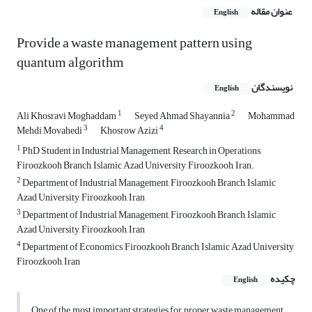
عنوان مقاله
English
Provide a waste management pattern using
quantum algorithm
نویسندگان
English
1
2
Ali Khosravi Moghaddam
Seyed Ahmad Shayannia
Mohammad
3
4
Mehdi Movahedi
Khosrow Azizi
1
PhD Student in Industrial Management, Research in Operations,
Firoozkooh Branch, Islamic Azad University, Firoozkooh, Iran.
2
Department of Industrial Management, Firoozkooh Branch, Islamic
Azad University, Firoozkooh, Iran
3
Department of Industrial Management, Firoozkooh Branch, Islamic
Azad University, Firoozkooh, Iran
4
Department of Economics, Firoozkooh Branch, Islamic Azad University,
Firoozkooh, Iran
چکیده
English
One of the most important strategies for proper waste management,