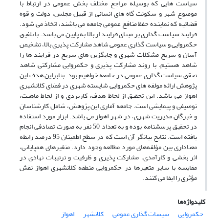
سیاست هایی که بوسیله مراجع مختلف بخش عمومی در ارتباط با
موضوع شهر و سکونت گاه های انسانی از قبیل مجلس، دولت و قوه
قضائیه که نماینده حفظ منافع عمومی جامعه می باشند، اتخاذ می شود.
فرایند سیاست گذاری بر مبنای فرایند از بالا به پایین می باشد. با تلفیق
حکمروایی و سیاست گذاری عمومی شاهد مشارکت پذیری بالا، تشخیص
آسان و سریع مشکلات شهری و جایگزین های سریع در فرایند ها را
شاهد هستیم. با روند مشارکت پذیری و حکمروایی مشارکتی شاهد
تحقق سیاست گذاری عمومی در جامعه خواهیم بود. بنابراین هدف این
پژوهش ارائه مولفه های حکمروایی شایسته شهری در فضای کلانشهری
اهواز می باشد. این تحقیق از لحاظ هدف، کاربردی و از لحاظ ماهیت،
توصیفی و پیمایشی است. جامعه آماری این پژوهش، شامل کارشناسان
و خبرگان مدیریت شهری، در شهر اهواز می باشد. ابزار مورد استفاده
در تحقیق پرسشنامه بوده و به تعداد 50 نفر به صورت تصادفی انجام
یافته است. نتایج بیانگر آن است که در سطح اطمینان 95 درصد رابطه
معناداری بین مؤلفه‌های مورد مطالعه وجود دارد. متغیرهای همپایانی،
اثر بخشی و کارآمدی، مشارکت پذیری و ظرفیت و ترتیبات نهادی در
مقایسه با سایر متغیرها در حکمروایی منطقه کلانشهری اهواز نقش
مؤثری را ایفا می کنند.
کلیدواژه‌ها
حکمروایی
سیسات گذاری عمومی
کلانشهر
اهواز