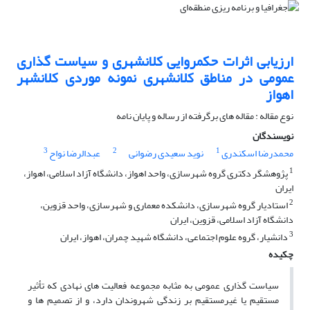
ارزیابی اثرات حکمروایی کلانشهری و سیاست گذاری
عمومی در مناطق کلانشهری نمونه موردی کلانشهر
اهواز
نوع مقاله : مقاله های برگرفته از رساله و پایان نامه
نویسندگان
3
2
1
محمدرضا اسکندری
نوید سعیدی رضوانی
عبدالرضا نواح
1
پژوهشگر دکتری گروه شهرسازی، واحد اهواز، دانشگاه آزاد اسلامی، اهواز،
ایران
2
استادیار گروه شهرسازی، دانشکده معماری و شهرسازی، واحد قزوین،
دانشگاه آزاد اسلامی، قزوین، ایران
3
دانشیار، گروه علوم اجتماعی، دانشگاه شهید چمران، اهواز، ایران
چکیده
سیاست گذاری عمومی به مثابه مجموعه فعالیت های نهادی که تأثیر
مستقیم یا غیرمستقیم بر زندگی شهروندان دارد، و از تصمیم ها و