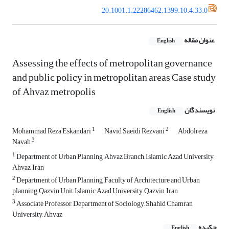
20.1001.1.22286462.1399.10.4.33.0
عنوان مقاله
English
Assessing the effects of metropolitan governance
and public policy in metropolitan areas Case study
of Ahvaz metropolis
نویسندگان
English
1
2
Mohammad Reza Eskandari
Navid Saeidi Rezvani
Abdolreza
3
Navah
1
Department of Urban Planning, Ahvaz Branch, Islamic Azad University,
Ahvaz, Iran
2
Department of Urban Planning, Faculty of Architecture and Urban
planning, Qazvin Unit, Islamic Azad University, Qazvin, Iran
3
Associate Professor, Department of Sociology, Shahid Chamran
University, Ahvaz
چکیده
English