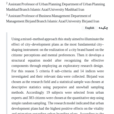
2
Assistant Professor of Urban Planning, Department of Urban Planning,
Mashhad Branch, Islamic Azad University, Mashhad, Iran
3
Assistant Professor of Business Management, Department of
Management, Birjand Branch, Islamic Azad University, Birjand, Iran
چکیده
English
Using a mixed-method approach, this study aimed to illuminate the
effect of city-development plans, as the most fundamental city-
shaping instrument, on the realization of a city brand based on the
citizens’ perceptions and mental preferences. Then, it develops a
structural equation model after recognizing the effective
components through employing an exploratory research design.
For this reason, 5 criteria, 8 sub-criteria, and 14 indices were
investigated, and their relevant data were collected. Birjand was
chosen as the research field and a statistical sample was chosen at
descriptive statistics using purposive and snowball sampling
methods. Accordingly, 19 subjects were selected from urban
experts, and 383 citizens were chosen at the quantitative step using
simple random sampling. The research model indicated that urban
development plans had the highest positive effects on the vitality
and migration regarding urban branding plans. According to the