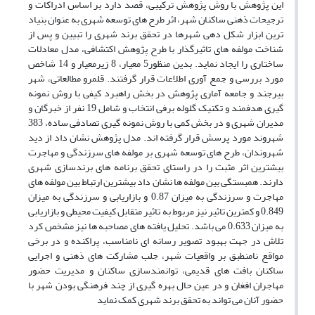
این پژوهش با روش پژوهش ترکیبی، قصد دارد بر اساس ادراکات و
ترجیحات ذهنی ساکنان شهر، اثر طرح های توسعه شهری به عنوان بنیاد
ترین ابزار شکل دهی شهرها در تحقق برند شهری را تبیین و پس از
شناخت مولفه های تاثیرگذار با طرح پژوهش اکتشافی، مدل معادلات
ساختاری را ایجاد نماید. بدین منظور5 معیار، 8 زیرمعیار و 14 شاخص
مورد بررسی و جمع آوری اطلاعات قرار گرفتند. قلمرو مطالعاتی، شهر
بیرجند و جامعه آماری پژوهش در بخش راهبرد کیفی با روش نمونه
گیری هدفمند و تکنیک گلوله برفی انتخاب و شامل 19 نفر از خبرگان و
مدیران شهری و در بخش کمی با روش نمونه گیری تصادفی ساده، 383
شهروند مورد پرسش قرار گرفته اند. مدل پژوهش نشان داد از دید
شهروندان، طرح های توسعه شهری بر مولفه های سرزندگی و مهاجرت
بیشترین اثر مثبت را در راستای تحقق برنامه های برندسازی شهری
دارند. همبستگی بین مولفه ها نشان داد بیشترین ارتباط بین مولفه های
مهاجرت و سرزندگی به میزان 0.87 و بازاریابی و سرزندگی به میزان
0.849 و کمترین تاثیر نیز مربوط به تاثیر متقابل کیفیت محیطی و بازاریابی
به میزان 0.633 می باشد. تحلیل یافته های مصاحبه ها نیز مشخص کرد
تلاش در جهت بهبود تصویر رسانه ای نامناسب، پراکنده و در برخی
مواقع نامنطبق بر واقعیات شهر، جلب مشارکت های ذهنی و اجرایی
ساکنان بافت های قدیمی، توانمندسازی ساکنان و مدیریت حضور
مهاجران افغان و در عین حال بهره گیری از چند فرهنگی بودن شهر با
حضور آنان می تواند به تحقق برند شهری کمک نماید