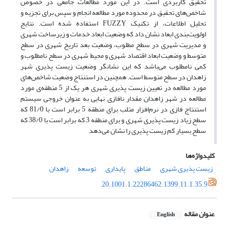
تحقیق کاربردی است. در این مورد مطالعات جامعی در خصوص
شاخص‌های تحقیق در محدوده مورد مطالعه انجام و سپس برای تجزیه و
تحلیل اطلاعات، از تکنیک‌ FUZZY استفاده شده است. نتایج
اولویت‌بندی ابعاد نشان داد که وضعیت ابعاد خدمات و زیرساخت شهری
و مدیریت شهری در سطح مطلوب، وضعیت بعد تاریخ شهری در سطح
متوسط و وضعیت ابعاد اقتصاد شهری و محیط شهری در سطح نامطلوب و
کمی نامطلوب می‌باشد که این نشانگر وضعیت زیست پذیری شهر
زاهدان در سطح متوسط است. همچنین در استنتاج وضعیت شاخص‌های
مورد مطالعه در تعیین زیست پذیری شهری هر یک از 5 منطقه‌ی مورد
مطالعه در شهر زاهدان مقدار نافازی نهایی به عنوان خروجی سیستم
استنتاج فازی در نرم‌افزار متلب برای منطقه 5 برابر است با 81/0 که
سطح زیاد زیست پذیری شهری و برای منطقه 3 که برابر است با 38/0 که
سطح بسیار کم زیست پذیری را نشان می‌دهد
کلیدواژه‌ها
زیست پذیری شهری
مناطق
پایداری
توسعه
زاهدان
20.1001.1.22286462.1399.11.1.35.9
عنوان مقاله
English