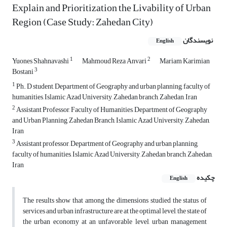
Explain and Prioritization the Livability of Urban
Region (Case Study: Zahedan City)
نویسندگان
English
1
2
Yuones Shahnavashi
Mahmoud Reza Anvari
Mariam Karimian
3
Bostani
1
Ph. D student, Department of Geography and urban planning, faculty of
humanities, Islamic Azad University, Zahedan branch, Zahedan, Iran
2
Assistant Professor, Faculty of Humanities, Department of Geography
and Urban Planning, Zahedan Branch, Islamic Azad University, Zahedan,
Iran
3
Assistant professor, Department of Geography and urban planning,
faculty of humanities, Islamic Azad University, Zahedan branch, Zahedan,
Iran
چکیده
English
The results show that among the dimensions studied the status of
services and urban infrastructure are at the optimal level, the state of
the urban economy at an unfavorable level, urban management