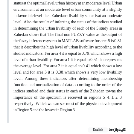
status at the optimal level, urban history at an moderate level, Urban
environment at an moderate level, urban community at a slightly
unfavorable level, then, Zahedan's livability status is at an moderate
level. Also, the results of inferring the status of the indices studied
in determining the urban livability of each of the 5 study areas in
Zahedan shows that The final non FUZZY value as the output of
the fuzzy inference system in MATLAB software for area 5 is 0.81,
that it describes the high level of urban livability according to the
studied indicators. For area 4 it is equal to 0.79, which shows a high
level of urban livability. For area 1 it is equal to 0.51 that represents
the average level. For area 2, it is equal to 0.41 which shows a low
level and for area 3 it is 0.38, which shows a very low livability
level. Among these indicators after determining membership
function and normalization of data, according to the order of the
indices studied and their status in each of the Zahedan towns, the
importance of the spectrum is received in regions 5, 4, 1, 2, 3,
respectively. Which we can see most of the physical development
in Region 5 and the lowest in Region 3.
کلیدواژه‌ها
English