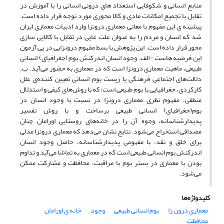
منابع انسانی و شکوفایی استعداد های درونی انسانی را با آموزش در
تقابل با تجمیع امکانات مادی و کالا محوری مورد توجه قرار داده است.
پیشینه ی این مفهوم با معانی معماری درونزا وارد ادبیات معماری ایران
شد که انسان و مردم را به عنوان علت غایی در تقابل با کالایی سازی
محور قرار داده است. این پژوهش با بسط مفهوم درونزایی در پی آزمون
این فرضیه هاست : الف. وجود انسان اندرکنش بوم (جغرافیای) انسانی
طبیعی، ماهیت معماری درونزا است که در معماری به حضور می‌آید. ب.
دلالت‌های اجتماعی فرهنگی یا زیست بوم انسانی تعیین کننده‌ی علل
کارکردی، جغرافیایی یا بوم طبیعی است؛ که با روش‌های کیفی و استدلال
منطقی، مفهوم نظری معماری درونزا در نسبت با وجود انسان در
بوم(جغرافیای) انسانی طبیعی برساخت و با روش تفسیر
پدیدارشناسانه، وجوه آن را در خانه‌های روستایی اورامان چنان
مصداقی استخراج می‌شود. نتایج نشان می‌دهد که معماری درونزا مدلی
برای خلق و نقد، با مفهومی پدیدارشناسانه، حاصل وجود انسان
اندرکنش بوم انسانی طبیعی است که در معماری به تماشا می‌آید و تداوم
بودن با معماری در بستر بوم با مراقبت، محافظت و مشارکت ممکن
می‌شود.
کلیدواژه‌ها
معماری درون زا
بوم انسانی طبیعی
وجود
خانه ی اورامان
محافظت