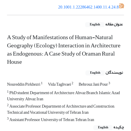
20.1001.1.22286462.1400.11.4.24.8
عنوان مقاله
English
A Study of Manifestations of Human-Natural
Geography (Ecology) Interaction in Architecture
as Endogenous: A Case Study of Oraman Rural
House
نویسندگان
English
1
2
3
Noureddin Pirkhezri
Vida Taghvaei
Behrouz Jani Pour
1
PhD student, Department of Architecture, Ahvaz Branch, Islamic Azad
University, Ahvaz, Iran
2
Associate Professor, Department of Architecture and Construction,
Technical and Vocational University of Tehran, Iran
3
Assistant Professor, University of Tehran, Tehran, Iran
چکیده
English