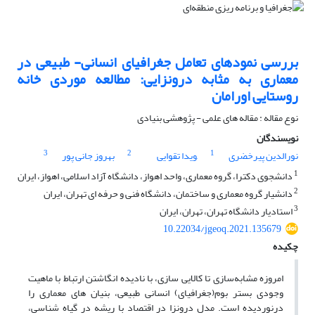
بررسی نمودهای تعامل جغرافیای انسانی- طبیعی در
معماری به مثابه درونزایی: مطالعه موردی خانه
روستایی اورامان
نوع مقاله : مقاله های علمی - پژوهشی بنیادی
نویسندگان
3
2
1
نورالدین پیرخضری
,ویدا تقوایی
بهروز جانی پور
1
دانشجوی دکترا، گروه معماری، واحد اهواز، دانشگاه آزاد اسلامی، اهواز، ایران
2
دانشیار گروه معماری و ساختمان، دانشگاه فنی و حرفه ای تهران، ایران
3
استادیار دانشگاه تهران، تهران، ایران
10.22034/jgeoq.2021.135679
چکیده
امروزه مشابه‌سازی تا کالایی سازی، با نادیده انگاشتن ارتباط با ماهیت
وجودی بستر بوم(جغرافیای) انسانی طبیعی، بنیان های معماری را
درنوردیده است. مدل درونزا در اقتصاد با ریشه در گیاه شناسی،