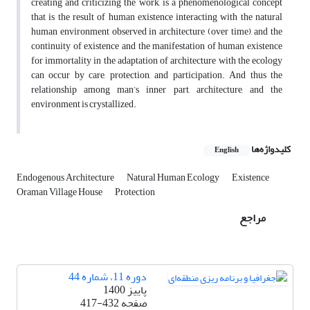
creating and criticizing the work, is a phenomenological concept
that is the result of human existence interacting with the natural
human environment observed in architecture (over time), and the
continuity of existence and the manifestation of human existence
for immortality in the adaptation of architecture with the ecology
can occur by care, protection, and participation. And thus the
relationship among man’s inner part, architecture, and the
environment is crystallized.
کلیدواژه‌ها
English
Endogenous Architecture
Natural Human Ecology
Existence
Oraman Village House
Protection
مراجع
دوره 11، شماره 44
پاییز 1400
صفحه
417-432