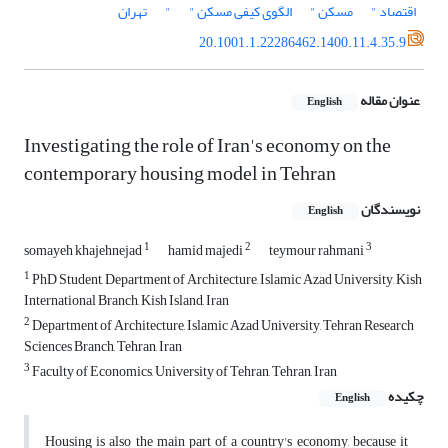
اقتصاد "
مسکن "
الگوی کیفی مسکن "
"
تهران
20.1001.1.22286462.1400.11.4.35.9
عنوان مقاله
English
Investigating the role of Iran's economy on the
contemporary housing model in Tehran
نویسندگان
English
1
2
3
somayeh khajehnejad
hamid majedi
teymour rahmani
1
PhD Student, Department of Architecture, Islamic Azad University, Kish
International Branch, Kish Island, Iran
2
Department of Architecture, Islamic Azad University, Tehran Research
Sciences Branch, Tehran, Iran
3
Faculty of Economics, University of Tehran, Tehran, Iran
چکیده
English
Housing is also the main part of a country's economy, because it