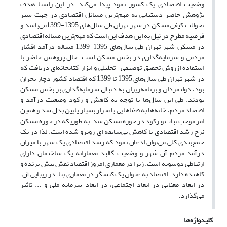
وضعیت اقتصادی یک کشور نمود پیدا می‌کند. در این راستا هدف
پژوهش حاضر دستیابی به مهم‌ترین مسائل اقتصادی در جهت سیر
تحولات کیفی مسکن در شهر تهران طی سال‌های 1395-1399می‌باشد و
فرضیه مطرح در نیل به این هدف این است که مهم‌ترین مساله اقتصادی
در مسکن شهر تهران طی سال‌های 1395-1399 مساله درآمد اقشار
مردمی و سرمایه‌گذاری در بخش مسکن است. حال پژوهش حاضر با
استفاده ازروش تحقیق توصیفی- تحلیلی و ابزار کتابخانه‌ای دریافت که
در شهر تهران طی سال‌های 1395 تا 1399 که اقتصاد کشور دچار بحران
بود، دولتمردان و برنامه‌ریزان به دنبال سرمایه‌گذاری بر بخش مسکن
بودند. طی این سال‌ها با توجه به کاهش و رکود وضعیت درآمد و
اقتصاد مردم، خانه‌ها به فضاهایی با متراژ بسیار پایین بدل شد و همین
امر موجب ثبات و رکود در حوزه مسکن شد. به طوریکه در حوزه مسکن
نرخ رشد اقتصادی با کاهش بی‌سابقه ای روبرو شده است. لذا در یک
جمع‌بندی کلی می‌توان اذعان نمود که رشد اقتصادی یک شهر با میزان
درآمد مردم آن شهر و وضعیت کالبد معمارانه یک ساختمان دارای
ارتباطی دوسویه است. زیرا در معماری امروز اقتصاد نقش پیش برنده و
کاهنده دارد، اقتصاد به عنوان یک کنشگر در معماری بنا، در زیبایی آن،
در ابعاد معنایی در ابعاد اجتماعی، در ابعاد سرمایه ملی و ... تاثیر
می‌گذارد.
کلیدواژه‌ها