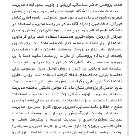
هدف پژوهش حاضر شناسائی، ارزیابی و اولویت بندی ابعاد مدیریت
استعداد فرماندهان دانشگاه علوم انتظامی امین بود؛ رویکرد پژوهش
کیفی و به شیوه نوع داده بنیاد خود ظهور انجام شد. جامعه آماری شامل
خبرگان، متخصصین و افراد آگاه به امر در زمینه مدیریت استعداد در
دانشگاه علوم انتظامی بود. برای تعیین نمونه‌های این پژوهش و تعیین
خبرگان از روش نمونه-گیری هدفمند استفاده شد. برای گردآوری
داده‌ها از ابزار مصاحبه نیمه ساختار یافته استفاده شد. برای حصول
اطمینان از روایی ابزار در پژوهش و به‌منظور اطمینان خاطر از دقیق بودن
یافته‌ها از دیدگاه پژوهشگر، از نظرات ارزشمند اساتید آشنا با این
حوزه و متخصصان دانشگاهی که در این حوزه خبره و مطلع بودند
استفاده شد و پایایی بازآزمون و روش توافق درون موضوعی برای
محاسبه پایایی مصاحبه‌های انجام گرفته استفاده شد. روش تحلیل
داده‌ها کدگذاری نظری برگرفته از روش نظریه‌پردازی داده بنیاد بود.
نتایج حاصل از پژوهش نشان داد که عوامل تشکیل دهنده مدیریت
استعداد به ترتیب اولویت شامل جذب(سیاست مدیریت استعداد؛
شناسایی استعداد؛ مخزن استعداد‌/ استعداد بر مبنای تقاضا و تامین
منابع)، حفظ و نگهداشت(برنامه‌ریزی نیروی کار و استراتژی مدیریت
استعداد)، توانمندسازی(آموزش و بهسازی و توسعۀ استعداد)،
مدیریت عملکرد(رهبری و مدیریت توسعه و پیشرفت شغلی) و
تعالی(جانشین پروری؛ وفاداری سازمانی و تجربه مدیریتی/سازمانی)
بودند. در همین راستا، پژوهش حاضر نیز درصدد شناسائی، ارزیابی و