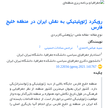
رویکرد ژئوپلیتیکی به نقش ایران در منطقه خلیج
فارس
نوع مقاله : مقاله علمی -پژوهشی کاربردی
نویسندگان
2
1
سید عباس احمدی
نرجس سادات حسینی
1
استادیار جغرافیای سیاسی، دانشکده جغرافیا، دانشگاه تهران، ایران
2
دانشجوی دکتری جغرافیای سیاسی، دانشکده جغرافیا، دانشگاه تهران، ایران
10.22034/jgeoq.2021.141767
چکیده
منطقه خلیج فارس جایگاه بالایی از دید ژئوپلیتیکی و ژئواستراتژیکی
دارد. کشور ایران بعنوان مهمترین کشور منطقه، از نظر جغرافیایی و
فرهنگی در طول تاریخ تکاملی خود همواره بر منطقه تاثیر‌گذار بوده و از
موقعیت ژئوپلیتیکی خاصی برخوردار است. از جمله اقدامات بایسته ای
که ایران در منطقه ی خلیج فارس برای انجام آنها بازیگری اصلی را