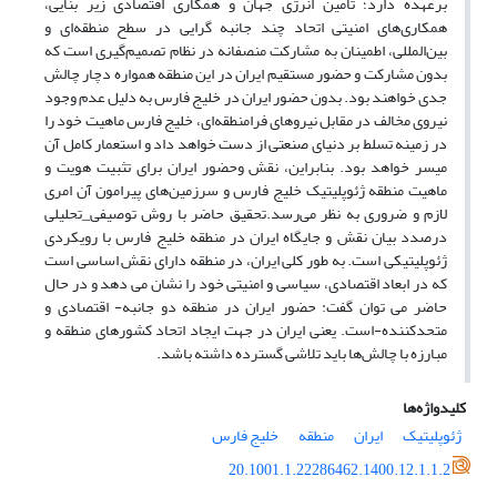
برعهده دارد؛ تامین انرژی جهان و همکاری اقتصادی زیر بنایی،
همکاری‌های امنیتی اتحاد چند جانبه گرایی در سطح منطقه‌ای و
بین‌المللی، اطمینان به مشارکت منصفانه در نظام تصمیم‌گیری است که
بدون مشارکت و حضور مستقیم ایران در این منطقه همواره دچار چالش
جدی خواهند بود. بدون حضور ایران در خلیج فارس به دلیل عدم وجود
نیروی مخالف در مقابل نیروهای فرامنطقه‌ای، خلیج فارس ماهیت خود را
در زمینه تسلط بر دنیای صنعتی از دست خواهد داد و استعمار کامل آن
میسر خواهد بود. بنابراین، نقش وحضور ایران برای تثبیت هویت و
ماهیت منطقه ژئوپلیتیک خلیج فارس و سرزمین‌های پیرامون آن امری
لازم و ضروری به نظر می‌رسد.تحقیق حاضر با روش توصیفی_تحلیلی
درصدد بیان نقش و جایگاه ایران در منطقه خلیج فارس با رویکردی
ژئوپلیتیکی است. به طور کلی ایران، در منطقه دارای نقش اساسی است
که در ابعاد اقتصادی، سیاسی و امنیتی خود را نشان می دهد و در حال
حاضر می توان گفت: حضور ایران در منطقه دو جانبه- اقتصادی و
متحدکننده-است. یعنی ایران در جهت ایجاد اتحاد کشورهای منطقه و
مبارزه با چالش‌ها باید تلاشی گسترده داشته باشد.
کلیدواژه‌ها
ژئوپلیتیک
ایران
منطقه
خلیج فارس
20.1001.1.22286462.1400.12.1.1.2