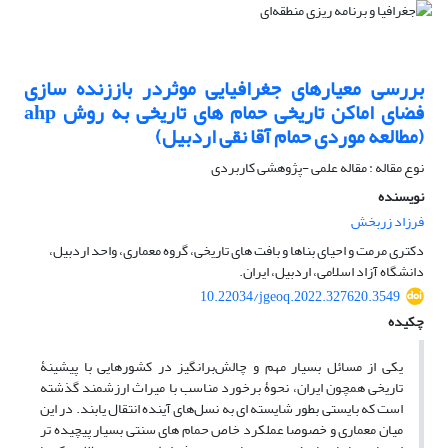
بررسی معیارهای جغرافیایی موثردر باززنده سازی
فضای اماکن تاریخی حمام های تاریخی به روش ahp
(مطالعه موردی حمام آقا نقی اردبیل)
نوع مقاله : مقاله علمی -پژوهشی کاربردی
نویسنده
فرزاد زربخش
دکتری مرمت و احیای بناها و بافت های تاریخی، گروه معماری، واحد اردبیل،
دانشگاه آزاد اسلامی، اردبیل، ایران.
10.22034/jgeoq.2022.327620.3549
چکیده
یکی از مسائل بسیار مهم و چالش‌برانگیز در کشورهایی با پیشینۀ
تاریخی همچون ایران، نحوۀ برخورد مناسب با میراث ارزشمند گذشته
است که بایستی بطور شایسته ای به نسل‌‌های آینده انتقال یابند. در این
میان معماری و خصوصا عملکرد خاص حمام های سنتی بسیار پیچیده تر