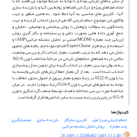
از سایر بناهای تاریخی بوده و با توجه به شرایط موجود می طللبد که با
ایجاد فضاهای ویژه و درک این فضاها و روابط بین آنها و با باززنده سازی
آنها ، کاربری های مناسبی به آنها اعطا شود. به همین منظور و جهت
واکاوی این موضوع حمام تاریخی آقا نقی اردبیل انتخاب گردیده و جهت
پاسخگویی به سوالات پژوهش با روش پیمایشی و توصیفی – تحلیلی و
جمع آوری داده هایی بصورت دلفی و پرسشنامه و بکار گیری روش
ارزیابی چند معیاره (MCDM)مبتنی بر تحلیل سلسله مراتبی(AHP) و
استفاده از نرم افزار Expert Choise اقدام نموده ایم. یافته های تحقیق
نشان می دهد که به ترتیب اهمیت، معیار شناخت اثر و بررسی وضعیت
مکانی خرده‎‌ فضاهای حمام‌های تاریخی در مرحلۀ مداخله با وزن 302/0
بــه‌عنــوان بهتــرین معیار در انتخاب گزینه برای تدوین مدل پیشنهادی
انتخـاب شـده است . بعد از آن معیار حفظ ارزش‌های تاریخی وابسته به
بنا با وزن 0222/0 در رتبۀ دوم و معیار پیروی از اصول مدون حفاظت با
توجه به منشورهای مرمتی با وزن 0124/0 رتبۀ سوم را دارند. در میان
شاخصۀ مورد بررسی ،مداخله با هدف توسعۀ صنعت گردشگری با وزن
015/0 در پایین‌ترین رتبه نسبت به سایر شاخص‌ها قرار گرفته ‌است.
کلیدواژه‌ها
حمام تاریخی میرزا نقی
کاربری سازگار
باززنده سازی
تصمیم گیری
چند معیاره
روش تحلیل سلسله مراتبی
20.1001.1.22286462.1401.12.2.40.7