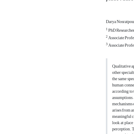
Darya Nosratpo
1
PhD Researcher,
2
Associate Profes
3
Associate Profes
Qualitative a
other special
the same spec
human connect
according to 
assumptions,
mechanisms of
arises from a
meaningful co
look at place
perception. 