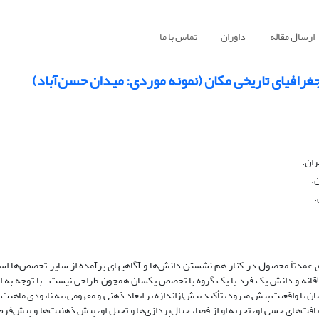
ارسال مقاله
داوران
تماس با ما
غرافیای تاریخی مکان (نمونه موردی: میدان حسن‌آباد)
ران.
.
.
ی عمدتاً محصول در کنار هم نشستن دانش‌ها و آگاهی­های برآمده از سایر تخصص‌ها است
انه و دانش یک فرد یا یک گروه با تخصص یکسان همچون طراحی نیست. با توجه به ای
سان با واقعیت پیش می­رود، تأکید بیش‌ازاندازه بر ابعاد ذهنی و مفهومی، به نابودی ماهی
افت‌های حسی او، تجربه او از فضا، خیال‌پردازی‌ها و تخیل او، پیش ذهنیت‌ها و پیش‌فر