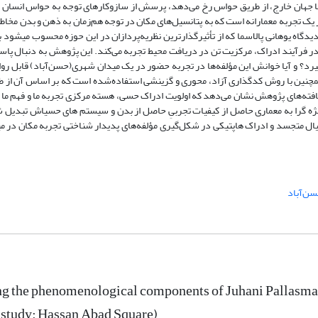
ان با جهان خارج، از طریق حواس رخ می‌دهد، پرسش از سازوکارهای توجه به حواس انسان 
 یک تجربه معمارانه است که به پتانسیل‌های مکان در توجه هم‌زمان به ذهن و بدن مخا
گاه یوهانی پالاسما که از تأثیرگذارترین نظریه‌پردازان در این حوزه محسوب می­شود ب
ر فرآیند ادراک، مرکزیت تن در دریافت محیط تجربه می‌کند. این پژوهش به دنبال پاس
یرد؟ و آیا خوانش این مؤلفه‌ها در تجربه حضور در یک میدان شهری(حسن‌آباد) قابل رو
چنین با روش کدگذاری آزاد، محوری و گزینشی استفاده‌شده است که بر اساس آن از 
‌کننده‌ها انجام‌شده است. یافته‌های پژوهش نشان می‌دهد که اولویت ادراک حسی، هسته مرکزی تجربه ما و فهم 
ابژه گرا به معماری حاصل از کیفیات تجربیِ حاصل از بدن و سیستم های حسی­اش تبدیل ش
یال متجسد و ادراک هاپتیکی در شکل‌گیری مؤلفه‌های پدیدار شناختی تجربه مکان در م
سن‌آباد
ng the phenomenological components of Juhani Pallasmaa i
 study: Hassan Abad Square)