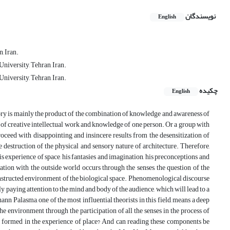
نویسندگان
English
, Iran.
niversity, Tehran, Iran.
niversity, Tehran, Iran.
چکیده
English
egory is mainly the product of the combination of knowledge and awareness of
ct of creative intellectual work and knowledge of one person. Or a group with
oceed with disappointing and insincere results from the desensitization of
destruction of the physical and sensory nature of architecture. Therefore,
is experience of space, his fantasies and imagination, his preconceptions and
on with the outside world occurs through the senses, the question of the
onstructed environment of the biological space. Phenomenological discourse
ly paying attention to the mind and body of the audience, which will lead to a
n Palasma, one of the most influential theorists in this field, means a deep
he environment through the participation of all the senses in the process of
s formed in the experience of place? And can reading these components be