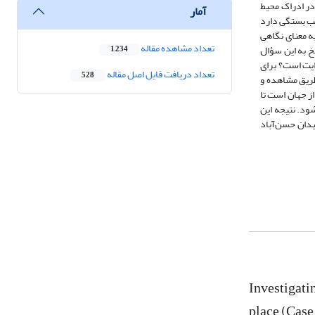
در ادراک محیط
آمار
طب بستگی دارد
ه معنای نگاهی
تعداد مشاهده مقاله
خ به این سؤال
1,234
ایت است؟ برای
تعداد دریافت فایل اصل مقاله
528
طریق مشاهده و
ما از جهان است تا
ود. نتیجه این
یدان حسن‌آباد
Investigati
place (Case