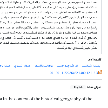
افسانه‌ها و اسطوره‌های ذهنی­اش مطرح است. ازآنجایی‌که تنها راه ارتباط انس
ساخته‌شده فضای زیستی، مهم تلقی می­گردد. گفتمان پدیدارشناسانه برآمده از
که به تجربه آگاهانه معنا بخش منجر خواهد شد. پدیدارشناسی در معماری از دید
عمیق به مکان از طریق آگاهی‌ای است که آن را از طریق مشارکت همه‌ی حواس د
است که اندیشه‌های پالاسما در تجربه مکان بر اساس چه مؤلفه‌هایی شکل می­گ
پاسخ به این سؤال از روش پدیدارشناسی و بر اساس الگوی ماکس ون منن و هم
مصاحبه نیمه ساختاریافته و باز با 30 نفر از مشارکت
تجربه‌ای ژرف از فضا و زمان و معنای معمارانه را کسب کند تا گسترش معماری 
پژوهش حاکی از آن است که
مؤلفه‌هایی همچون ادراک بدنمند، اتمسفر فضا، خ
نقش تعیین‌کننده‌ای ایفا می‌کنند.
کلیدواژه‌ها
پدیدارشناسی
ادراک چند حسی
یوهانی پالاسما
میدان شهری
میدان ح
20.1001.1.22286462.1400.12.1.2.3
عنوان مقاله
English
n the context of the historical geography of the