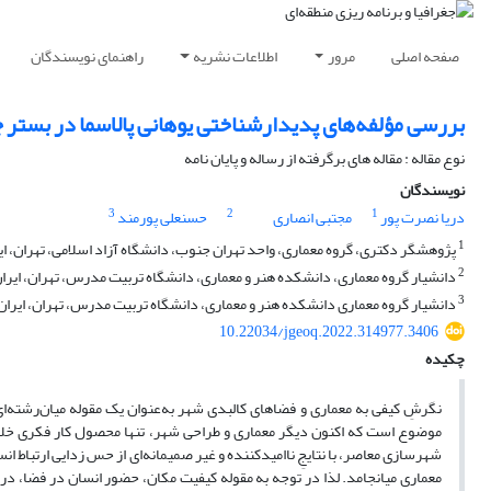
صفحه اصلی
مرور
اطلاعات نشریه
راهنمای نویسندگان
بررسی مؤلفه‌های پدیدارشناختی یوهانی پالاسما در بستر ج
نوع مقاله : مقاله های برگرفته از رساله و پایان نامه
نویسندگان
3
2
1
دریا نصرت پور
مجتبی انصاری
حسنعلی پورمند
1
پژوهشگر دکتری، گروه معماری، واحد تهران جنوب، دانشگاه آزاد اسلامی، تهران، ای
2
دانشیار گروه معماری، دانشکده هنر و معماری، دانشگاه تربیت مدرس، تهران، ایران
3
دانشیار گروه معماری دانشکده هنر و معماری، دانشگاه تربیت مدرس، تهران، ایران
10.22034/jgeoq.2022.314977.3406
چکیده
نگرشِ کیفی به معماری و فضاهای کالبدی شهر به‌عنوان یک مقوله میان‌رشته‌ا
موضوع است که اکنون دیگر معماری و طراحی شهر، تنها محصول کار فکری خلاق
شهرسازی معاصر، با نتایجِ ناامیدکننده و غیر صمیمانه‌ای از حس زدایی ارتباط ان
معماری می­انجامد. لذا در توجه به مقوله کیفیت مکان، حضور انسان در فضا، دری