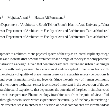
1
2
3
ur
Mojtaba Ansari
Hassan Ali Pourmand
 Department of Architecture, South Tehran Branch, Islamic Azad University, Tehran
sor, Department of Architecture, Faculty of Art and Architecture, Tarbiat Modares U
sor, Department of Architecture, Faculty of Art and Architecture, Tarbiat Modares U
pproach to architecture and physical spaces of the city as an interdisciplinary cat
ties and indicates that now the architecture and design of the city is the only produ
ialization as design. Given that contemporary architecture and urban planning pr
ion with reality, overemphasis on mental and conceptual dimensions leads to the 
the category of quality of place, human presence in space, his sensory perceptions, h
 and even his mental myths and legends. Since the only way of human communicati
 attention to the human senses is considered important in the perception of the c
n architectural experience that depends on the potential of the place in simultaneous
nscious experience. Phenomenology in architecture, from the point of view of Johan
 through consciousness, which experiences the centrality of the body in receiving t
This research seeks to answer the question on what components are Plasma's idea