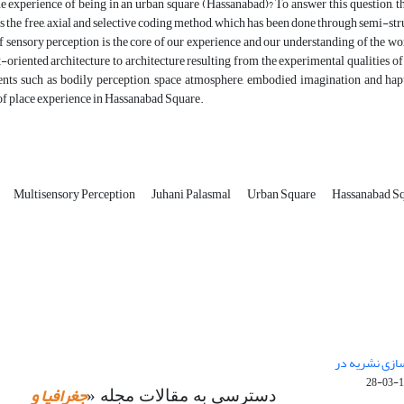
the experience of being in an urban square (Hassanabad)? To answer this questio
 as the free, axial and selective coding method, which has been done through semi-st
of sensory perception is the core of our experience and our understanding of the w
-oriented architecture to architecture resulting from the experimental qualities of t
nts such as bodily perception, space atmosphere, embodied imagination and hapt
f place experience in Hassanabad Square.
Multisensory Perception
Juhani Palasmal
Urban Square
Hassanabad S
 سازی نشریه در
14
جغرافیا و
دسترسی به مقالات مجله «